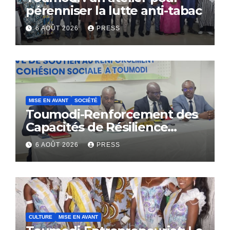
pérenniser la lutte anti-tabac
6 AOÛT 2026
PRESS
MISE EN AVANT
SOCIÉTÉ
Toumodi-Renforcement des
Capacités de Résilience
Communautaire
6 AOÛT 2026
PRESS
CULTURE
MISE EN AVANT