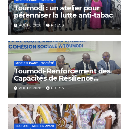
MISE EN AVANT
SOCIÉTÉ
Toumodi : un atelier pour
pérenniser la lutte anti-tabac
AOÛT 6, 2026
PRESS
MISE EN AVANT
SOCIÉTÉ
Toumodi-Renforcement des
Capacités de Résilience
Communautaire
AOÛT 6, 2026
PRESS
CULTURE
MISE EN AVANT