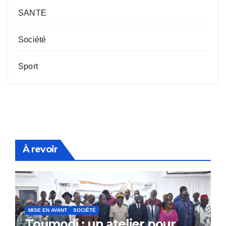
SANTE
Société
Sport
À revoir
MISE EN AVANT
SOCIÉTÉ
Toumodi : un atelier pour