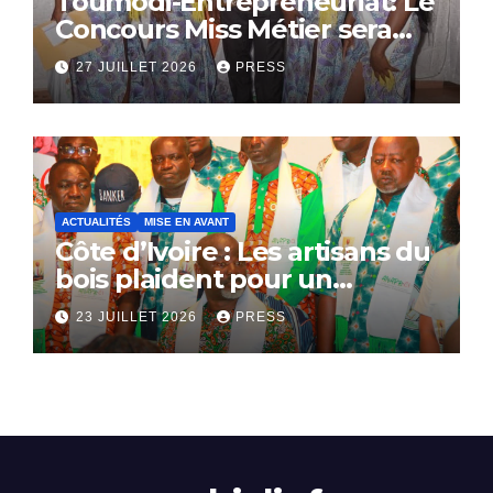
Toumodi-Entrepreneuriat: Le
Concours Miss Métier sera
bientôt lance.
27 JUILLET 2026
PRESS
ACTUALITÉS
MISE EN AVANT
Côte d’Ivoire : Les artisans du
bois plaident pour un
dialogue national
23 JUILLET 2026
PRESS