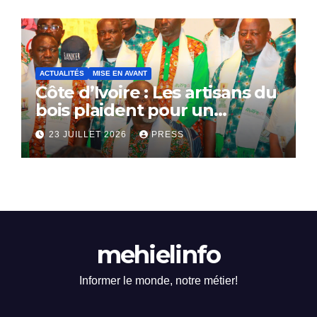
ACTUALITÉS
MISE EN AVANT
Côte d’Ivoire : Les artisans du
bois plaident pour un
dialogue national
23 JUILLET 2026
PRESS
mehielinfo
Informer le monde, notre métier!