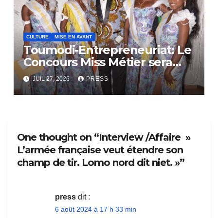
CULTURE
MISE EN AVANT
Toumodi-Entrepreneuriat: Le
Concours Miss Métier sera
bientôt lance.
JUIL 27, 2026
PRESS
One thought on “Interview /Affaire »
L’armée française veut étendre son
champ de tir. Lomo nord dit niet. »”
press
dit :
6 août 2024 à 17 h 33 min