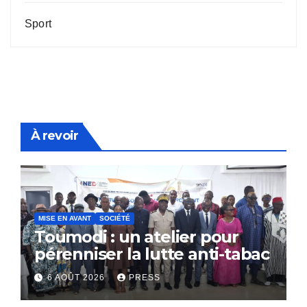
Sport
À revoir
MISE EN AVANT
SOCIÉTÉ
Toumodi : un atelier pour
pérenniser la lutte anti-tabac
6 AOÛT 2026
PRESS