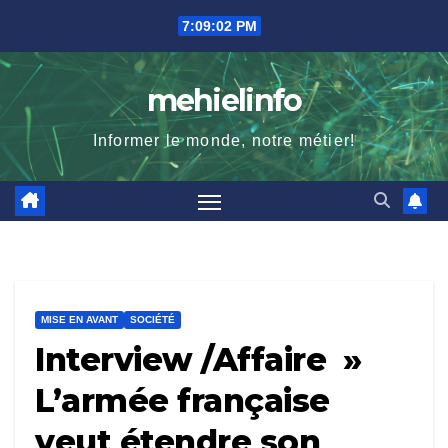
Skip
7:09:04 PM
to
content
mehielinfo
Informer le monde, notre métier!
MISE EN AVANT
SOCIÉTÉ
Interview /Affaire »
L’armée française
veut étendre son