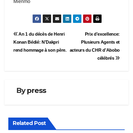
Mienmo
Navigation
An 1 du décès de Henri
Prix d’excellence:
Konan Bédié: N’Dakpri
Plusieurs Agents et
de
rend hommage à son père.
acteurs du CHR d’Abobo
l’article
célébrés
By
press
Related Post