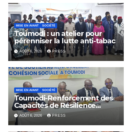
MISE EN AVANT
SOCIÉTÉ
Toumodi : un atelier pour
pérenniser la lutte anti-tabac
AOÛT 6, 2026
PRESS
MISE EN AVANT
SOCIÉTÉ
Toumodi-Renforcement des
Capacités de Résilience
Communautaire
AOÛT 6, 2026
PRESS