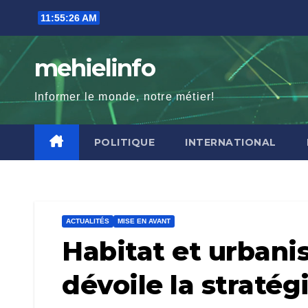
Skip
11:55:28 AM
to
content
mehielinfo
Informer le monde, notre métier!
POLITIQUE
INTERNATIONAL
ACTUALITÉS
MISE EN AVANT
Habitat et urbani
dévoile la stratég