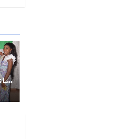
: Le
tôt