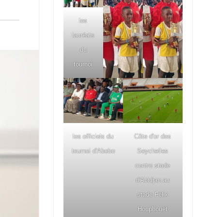
les
lauréats
du
tournoi
les officiels du
Côte d'or des
tournoi d'Abobo
Seychelles
contre stade
d'Abidjan au
stade Félix
Houphouët