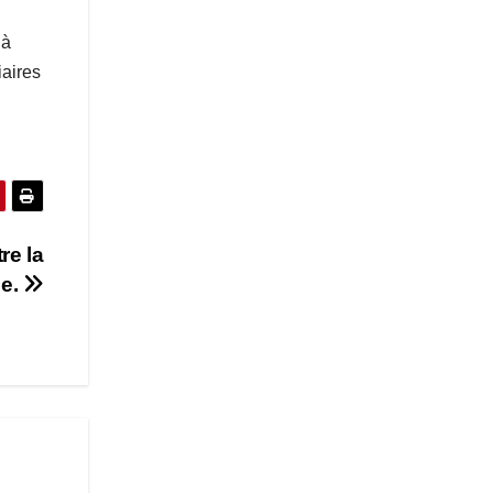
 à
iaires
re la
ée.