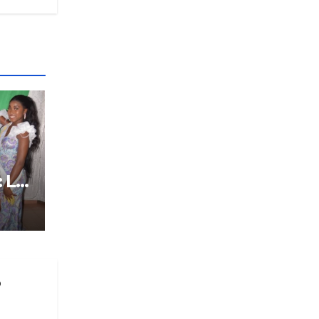
: Le
tôt
o