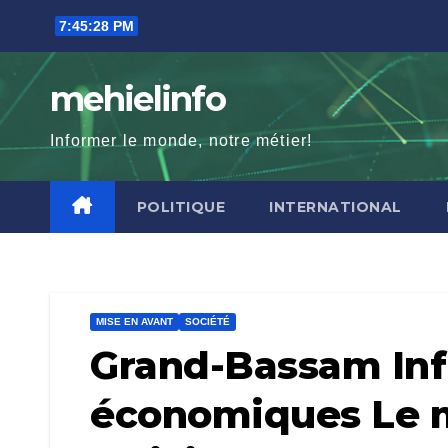
Skip
7:45:30 PM
to
content
mehielinfo
Informer le monde, notre métier!
POLITIQUE
INTERNATIONAL
MISE EN AVANT
SOCIÉTÉ
Grand-Bassam Infr
économiques Le 