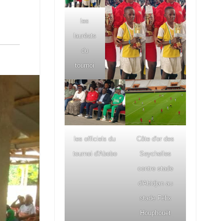
les
lauréats
du
tournoi
les officiels du
Côte d'or des
tournoi d'Abobo
Seychelles
contre stade
d'Abidjan au
stade Félix
Houphouët