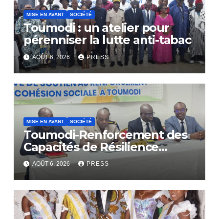
MISE EN AVANT
SOCIÉTÉ
Toumodi : un atelier pour
pérenniser la lutte anti-tabac
AOÛT 6, 2026
PRESS
MISE EN AVANT
SOCIÉTÉ
Toumodi-Renforcement des
Capacités de Résilience
Communautaire
AOÛT 6, 2026
PRESS