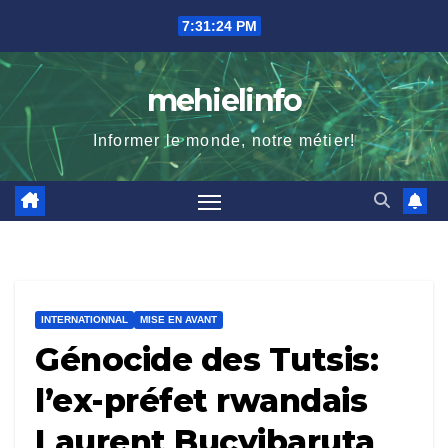
Skip
7:31:25 PM
to
content
mehielinfo
Informer le monde, notre métier!
INTERNATIONNAL
MISE EN AVANT
Génocide des Tutsis:
l’ex-préfet rwandais
Laurent Bucyibaruta