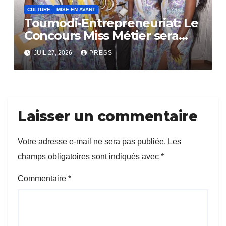
CULTURE
MISE EN AVANT
Toumodi-Entrepreneuriat: Le
Concours Miss Métier sera
bientôt lance.
JUIL 27, 2026
PRESS
Laisser un commentaire
Votre adresse e-mail ne sera pas publiée.
Les
champs obligatoires sont indiqués avec
*
Commentaire
*