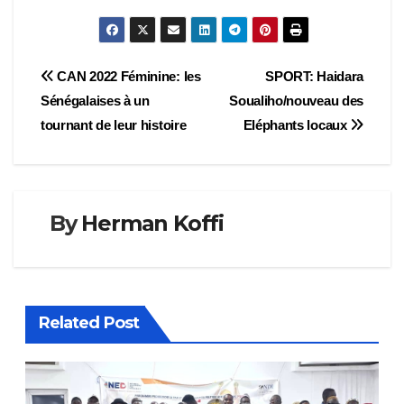
Navigation
CAN 2022 Féminine: les
SPORT: Haidara
Sénégalaises à un
Soualiho/nouveau des
de
tournant de leur histoire
Eléphants locaux
l’article
By
Herman Koffi
Related Post