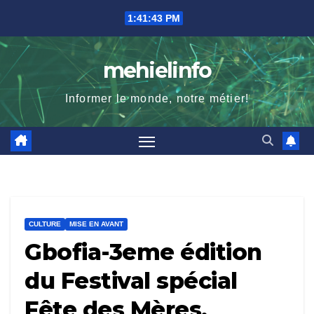
Skip
1:41:44 PM
to
content
mehielinfo
Informer le monde, notre métier!
CULTURE
MISE EN AVANT
Gbofia-3eme édition
du Festival spécial
Fête des Mères.