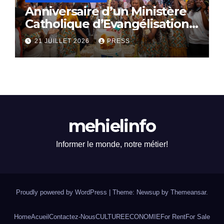
Anniversaire d’un Ministère
Catholique d’Evangélisation:
Le SACERDOCE ROYAL
21 JUILLET 2026
PRESS
célèbre ses 16 ans
d’existence
mehielinfo
Informer le monde, notre métier!
Proudly powered by WordPress
|
Theme: Newsup by
Themeansar
.
Home
Acueil
Contactez-Nous
CULTURE
ECONOMIE
For Rent
For Sale