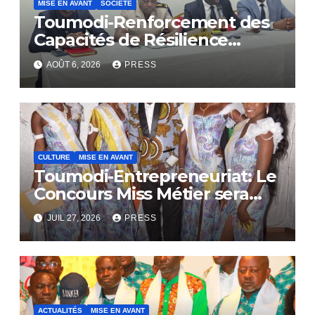
MISE EN AVANT
SOCIÉTÉ
Toumodi-Renforcement des
Capacités de Résilience
Communautaire
AOÛT 6, 2026
PRESS
CULTURE
MISE EN AVANT
Toumodi-Entrepreneuriat: Le
Concours Miss Métier sera
bientôt lance.
JUIL 27, 2026
PRESS
ACTUALITÉS
MISE EN AVANT