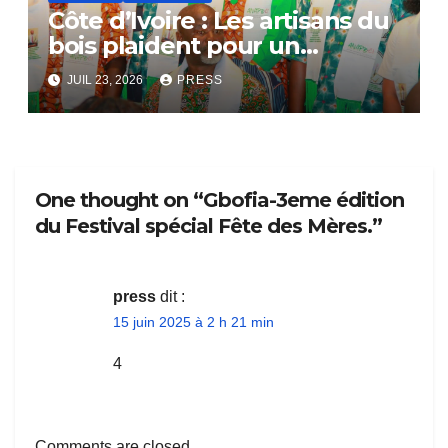
Côte d’Ivoire : Les artisans du
bois plaident pour un
dialogue national
JUIL 23, 2026
PRESS
One thought on “Gbofia-3eme édition
du Festival spécial Fête des Mères.”
press
dit :
15 juin 2025 à 2 h 21 min
4
Comments are closed.