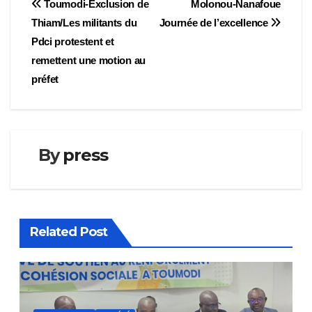
Navigation
Toumodi-Exclusion de
Molonou-Nanafoue
Thiam/Les militants du
Journée de l’excellence
de
Pdci protestent et
l’article
remettent une motion au
préfet
By
press
Related Post