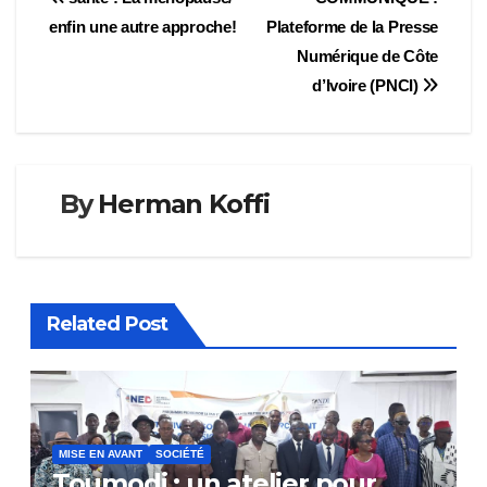
Navigation
enfin une autre approche!
Plateforme de la Presse
de
Numérique de Côte
l’article
d’Ivoire (PNCI)
By
Herman Koffi
Related Post
MISE EN AVANT
SOCIÉTÉ
Toumodi : un atelier pour