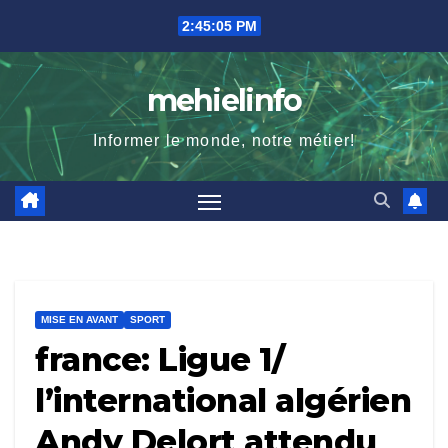
Skip
2:45:06 PM
to
content
mehielinfo
Informer le monde, notre métier!
MISE EN AVANT
SPORT
france: Ligue 1/
l’international algérien
Andy Delort attendu