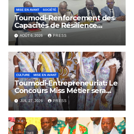
MISE EN AVANT
SOCIÉTÉ
Toumodi-Renforcement des
Capacités de Résilience
Communautaire
AOÛT 6, 2026
PRESS
CULTURE
MISE EN AVANT
Toumodi-Entrepreneuriat: Le
Concours Miss Métier sera
bientôt lance.
JUIL 27, 2026
PRESS