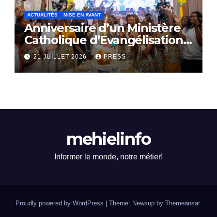
ACTUALITÉS
MISE EN AVANT
Anniversaire d’un Ministère
Catholique d’Evangélisation:
Le SACERDOCE ROYAL
21 JUILLET 2026
PRESS
célèbre ses 16 ans
d’existence
mehielinfo
Informer le monde, notre métier!
Proudly powered by WordPress
|
Theme: Newsup by
Themeansar
.