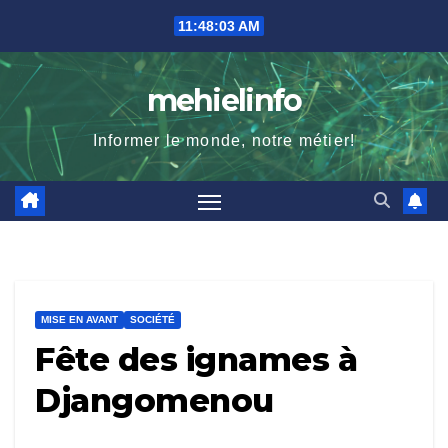
Skip
11:48:04 AM
to
content
mehielinfo
Informer le monde, notre métier!
MISE EN AVANT
SOCIÉTÉ
Fête des ignames à
Djangomenou