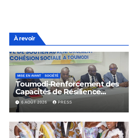
À revoir
MISE EN AVANT
SOCIÉTÉ
Toumodi-Renforcement des
Capacités de Résilience
Communautaire
6 AOÛT 2026
PRESS