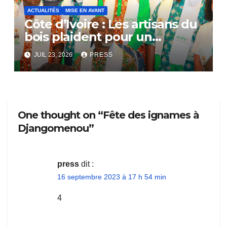
ACTUALITÉS
MISE EN AVANT
Côte d’Ivoire : Les artisans du
bois plaident pour un
dialogue national
JUIL 23, 2026
PRESS
One thought on “Fête des ignames à
Djangomenou”
press
dit :
16 septembre 2023 à 17 h 54 min
4