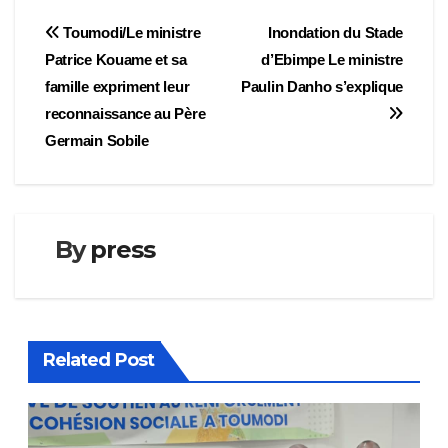
Navigation
Toumodi/Le ministre
Inondation du Stade
Patrice Kouame et sa
d’Ebimpe Le ministre
de
famille expriment leur
Paulin Danho s’explique
l’article
reconnaissance au Père
Germain Sobile
By
press
Related Post