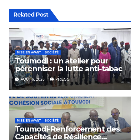
Related Post
MISE EN AVANT
SOCIÉTÉ
Toumodi : un atelier pour
pérenniser la lutte anti-tabac
AOÛT 6, 2026
PRESS
MISE EN AVANT
SOCIÉTÉ
Toumodi-Renforcement des
Capacités de Résilience