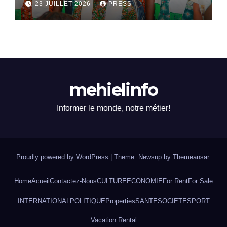
23 JUILLET 2026
PRESS
mehielinfo
Informer le monde, notre métier!
Proudly powered by WordPress
|
Theme: Newsup by
Themeansar
.
Home
Acueil
Contactez-Nous
CULTURE
ECONOMIE
For Rent
For Sale
INTERNATIONAL
POLITIQUE
Properties
SANTE
SOCIETE
SPORT
Vacation Rental