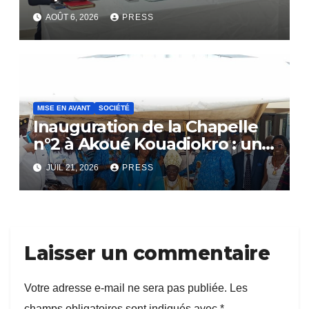
Communautaire
AOÛT 6, 2026
PRESS
MISE EN AVANT
SOCIÉTÉ
Inauguration de la Chapelle
n°2 à Akoué Kouadiokro : un
hommage vibrant au
JUIL 21, 2026
PRESS
Professeur YAO-DJE
Christophe
Laisser un commentaire
Votre adresse e-mail ne sera pas publiée.
Les
champs obligatoires sont indiqués avec
*