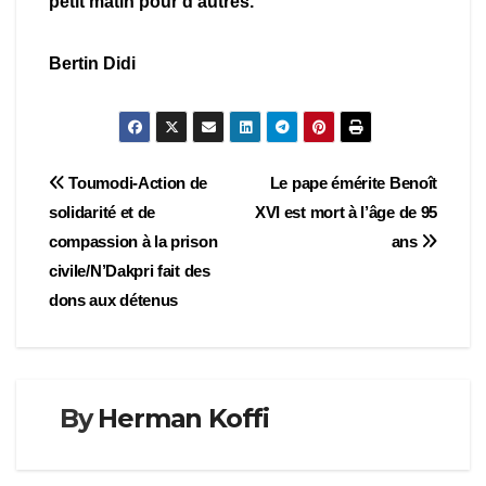
petit matin pour d’autres.
Bertin Didi
Navigation
Toumodi-Action de
Le pape émérite Benoît
solidarité et de
XVI est mort à l’âge de 95
de
compassion à la prison
ans
l’article
civile/N’Dakpri fait des
dons aux détenus
By
Herman Koffi