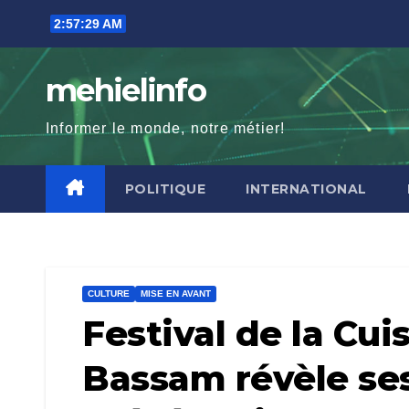
Skip
2:57:31 AM
to
content
mehielinfo
Informer le monde, notre métier!
POLITIQUE
INTERNATIONAL
CULTURE
MISE EN AVANT
Festival de la Cui
Bassam révèle ses 