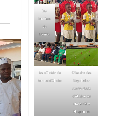
les
lauréats
du
tournoi
les officiels du
Côte d'or des
tournoi d'Abobo
Seychelles
contre stade
d'Abidjan au
stade Félix
Houphouët