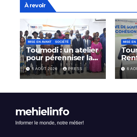
À revoir
MISE EN AVANT
SOCIÉTÉ
MISE EN
Toumodi : un atelier
Tou
pour pérenniser la
Ren
lutte anti-tabac
Capa
6 AOÛT 2026
PRESS
6 AO
Rési
Com
mehielinfo
Informer le monde, notre métier!