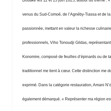
Bouaké les 12 et 13 juin 2025, autour du thème : « 
venus du Sud-Comoé, de l’Agnéby-Tiassa et de la 
passionnée, mettant en valeur la richesse culinair
professionnels, Viho Tonoudji Gildas, représentant 
Konomire, composé de feuilles d’épinards ou de tar
traditionnel me tient à cœur. Cette distinction me d
exprimé. Dans la catégorie restauration, Amani N’d
également démarqué. « Représenter ma région est 