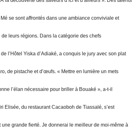
À la découverte des saveurs d’ici et d’ailleurs ». Des talents
Mé se sont affrontés dans une ambiance conviviale et
e de leurs régions. Dans la catégorie des chefs
de l’Hôtel Yiska d’Adiaké, a conquis le jury avec son plat
o, de pistache et d’œufs. « Mettre en lumière un mets
onne l’élan nécessaire pour briller à Bouaké », a-t-il
ri Elisée, du restaurant Cacaoboh de Tiassalé, s’est
une grande fierté. Je donnerai le meilleur de moi-même à