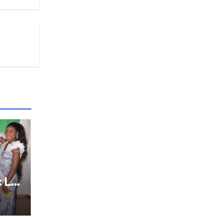
: Le
tôt