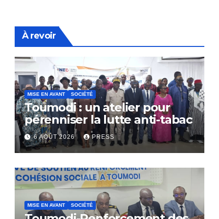
À revoir
MISE EN AVANT
SOCIÉTÉ
Toumodi : un atelier pour
pérenniser la lutte anti-tabac
6 AOÛT 2026
PRESS
MISE EN AVANT
SOCIÉTÉ
Toumodi-Renforcement des