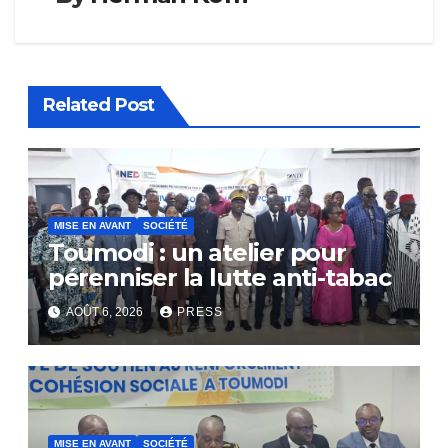
Related Post
MISE EN AVANT
SOCIÉTÉ
Toumodi : un atelier pour
pérenniser la lutte anti-tabac
AOÛT 6, 2026
PRESS
MISE EN AVANT
SOCIÉTÉ