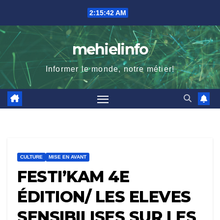
Skip
2:15:44 AM
to
content
mehielinfo
Informer le monde, notre métier!
CULTURE
MISE EN AVANT
FESTI’KAM 4E
ÉDITION/ LES ELEVES
SENSIBILISES SUR LES