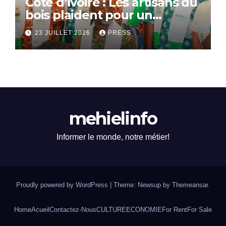
Côte d’Ivoire : Les artisans du
bois plaident pour un
dialogue national
23 JUILLET 2026
PRESS
mehielinfo
Informer le monde, notre métier!
Proudly powered by WordPress
|
Theme: Newsup by
Themeansar
.
Home
Acueil
Contactez-Nous
CULTURE
ECONOMIE
For Rent
For Sale