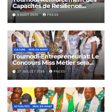
Capacités de Résilience
Communautaire
6 AOÛT 2026
PRESS
CULTURE
MISE EN AVANT
Toumodi-Entrepreneuriat: Le
Concours Miss Métier sera
bientôt lance.
27 JUILLET 2026
PRESS
ACTUALITÉS
MISE EN AVANT