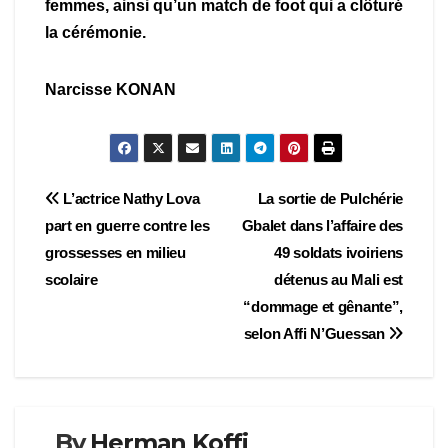
femmes, ainsi qu’un match de foot qui a clôturé
la cérémonie.
Narcisse KONAN
Navigation
L’actrice Nathy Lova
La sortie de Pulchérie
part en guerre contre les
Gbalet dans l’affaire des
de
grossesses en milieu
49 soldats ivoiriens
l’article
scolaire
détenus au Mali est
“dommage et gênante”,
selon Affi N’Guessan
By
Herman Koffi