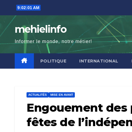
Skip
9:02:02 AM
to
content
mehielinfo
Informer le monde, notre métier!
POLITIQUE
INTERNATIONAL
ACTUALITÉS
MISE EN AVANT
Engouement des p
fêtes de l’indépe