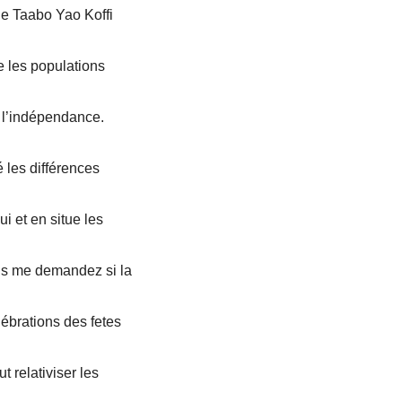
de Taabo Yao Koffi
e les populations
e l’indépendance.
é les différences
ui et en situe les
ous me demandez si la
lébrations des fetes
t relativiser les