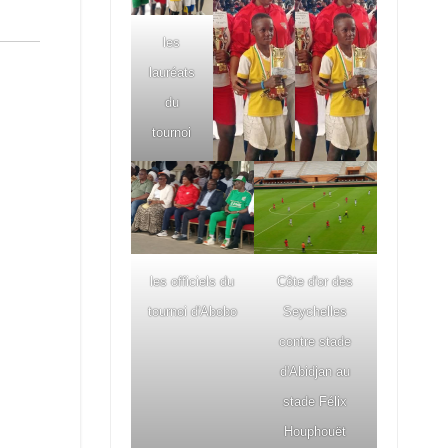
les
lauréats
du
tournoi
les officiels du
Côte d'or des
tournoi d'Abobo
Seychelles
contre stade
d'Abidjan au
stade Félix
Houphouët