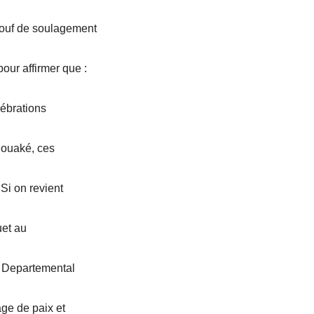
n ouf de soulagement
our affirmer que :
lébrations
Bouaké, ces
 Si on revient
uet au
e Departemental
ge de paix et