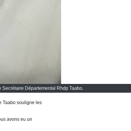
y Secrétaire Départemental Rhdp Taabo.
e Taabo souligne les
Nous avons eu un