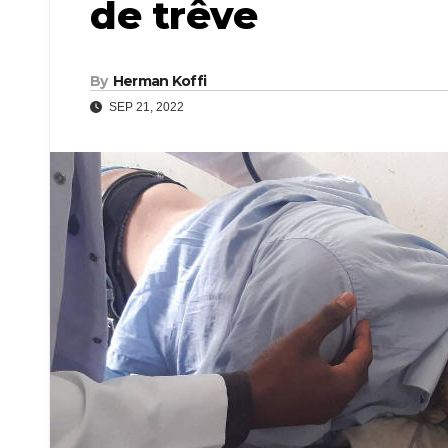
de trêve
By
Herman Koffi
SEP 21, 2022