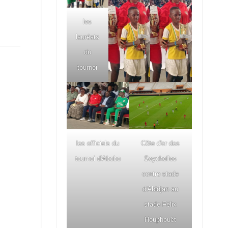
les
lauréats
du
tournoi
les officiels du
Côte d'or des
tournoi d'Abobo
Seychelles
contre stade
d'Abidjan au
stade Félix
Houphouët