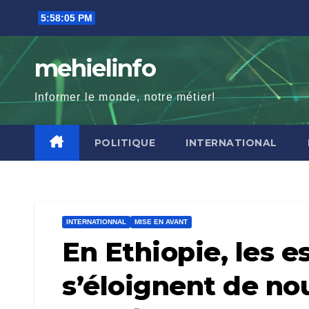
Skip
5:58:06 PM
to
content
mehielinfo
Informer le monde, notre métier!
POLITIQUE
INTERNATIONAL
INTERNATIONNAL
MISE EN AVANT
En Ethiopie, les e
s’éloignent de no