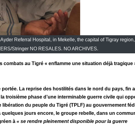
 Ayder Referral Hospital, in Mekelle, the capital of Tigray region
UTERS/Stringer NO RESALES. NO ARCHIVES.
des combats au Tigré « enflamme une situation déjà tragique 
portée. La reprise des hostilités dans le nord du pays, fin a
cé la troisième phase d’une interminable guerre civile qui op
 libération du peuple du Tigré (TPLF) au gouvernement fédé
 y a quelques jours encore, le groupe rebelle, dans un comm
gréen à
« se rendre pleinement disponible pour la guerre