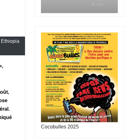
Boigny
, Ethiopia
»,
oût,
pose
ral.
uniqué
Cocobulles 2025