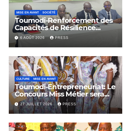
MISE EN AVANT
SOCIÉTÉ
Toumodi-Renforcement des
Capacités de Résilience
Communautaire
6 AOÛT 2026
PRESS
CULTURE
MISE EN AVANT
Toumodi-Entrepreneuriat: Le
Concours Miss Métier sera
bientôt lance.
27 JUILLET 2026
PRESS