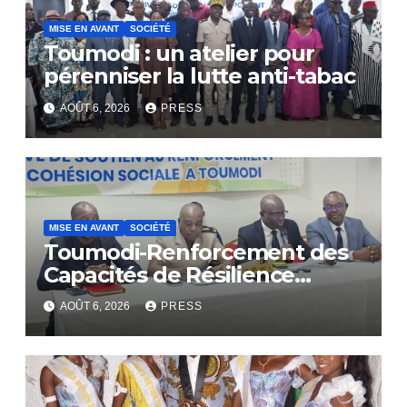
MISE EN AVANT
SOCIÉTÉ
Toumodi : un atelier pour
pérenniser la lutte anti-tabac
AOÛT 6, 2026
PRESS
MISE EN AVANT
SOCIÉTÉ
Toumodi-Renforcement des
Capacités de Résilience
Communautaire
AOÛT 6, 2026
PRESS