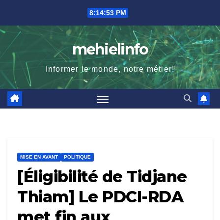
Skip
8:14:54 PM
to
content
mehielinfo
Informer le monde, notre métier!
MISE EN AVANT
POLITIQUE
[Éligibilité de Tidjane
Thiam] Le PDCI-RDA
met fin aux