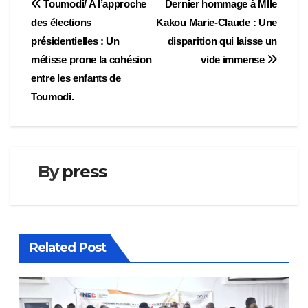
Navigation
Toumodi/ A l’approche
Dernier hommage à Mlle
des élections
Kakou Marie-Claude : Une
de
présidentielles : Un
disparition qui laisse un
l’article
métisse prone la cohésion
vide immense
entre les enfants de
Toumodi.
By
press
Related Post