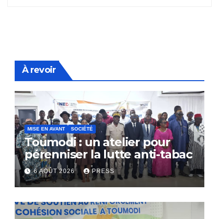
À revoir
MISE EN AVANT
SOCIÉTÉ
Toumodi : un atelier pour
pérenniser la lutte anti-tabac
6 AOÛT 2026
PRESS