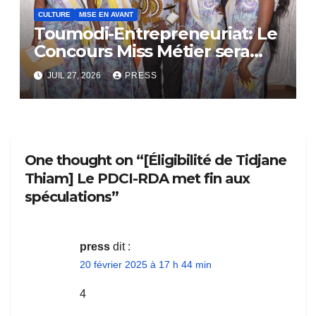
CULTURE
MISE EN AVANT
Toumodi-Entrepreneuriat: Le
Concours Miss Métier sera
bientôt lance.
JUIL 27, 2026
PRESS
One thought on “[Éligibilité de Tidjane
Thiam] Le PDCI-RDA met fin aux
spéculations”
press
dit :
20 février 2025 à 17 h 44 min
4