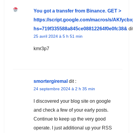
You got a transfer from Binance. GЕТ >
https://script.google.com/macros/s/AK
hs=719f335588a845ce08812264f0e0fc38&
dit
25 avril 2024 à 5 h 51 min
kmr3p7
smortergiremal
dit :
24 septembre 2024 à 2 h 35 min
I discovered your blog site on google
and check a few of your early posts.
Continue to keep up the very good
operate. I just additional up your RSS