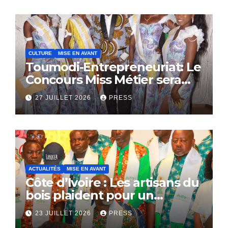
CULTURE
MISE EN AVANT
Toumodi-Entrepreneuriat: Le
Concours Miss Métier sera
bientôt lance.
27 JUILLET 2026
PRESS
ACTUALITÉS
MISE EN AVANT
Côte d’Ivoire : Les artisans du
bois plaident pour un
dialogue national
23 JUILLET 2026
PRESS