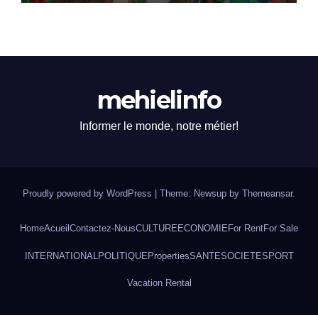
mehielinfo
Informer le monde, notre métier!
Proudly powered by WordPress
|
Theme: Newsup by
Themeansar
.
Home
Acueil
Contactez-Nous
CULTURE
ECONOMIE
For Rent
For Sale
INTERNATIONAL
POLITIQUE
Properties
SANTE
SOCIETE
SPORT
Vacation Rental