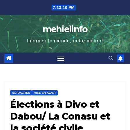
Skip
7:13:11 PM
to
content
mehielinfo
Informer le monde, notre métier!
ACTUALITÉS
MISE EN AVANT
Élections à Divo et
Dabou/ La Conasu et
la société civile