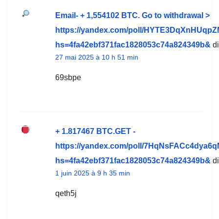
Email- + 1,554102 BTC. Go to withdrawal >
https://yandex.com/poll/HYTE3DqXnHUqp
hs=4fa42ebf371fac1828053c74a824349b&
di
27 mai 2025 à 10 h 51 min
69sbpe
+ 1.817467 BTC.GET -
https://yandex.com/poll/7HqNsFACc4dya6q
hs=4fa42ebf371fac1828053c74a824349b&
di
1 juin 2025 à 9 h 35 min
qeth5j