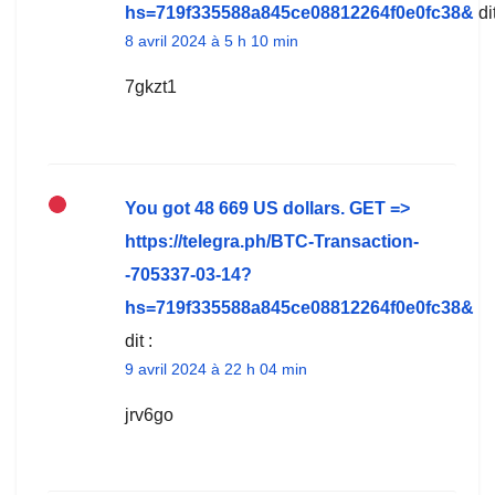
hs=719f335588a845ce08812264f0e0fc38&
dit
8 avril 2024 à 5 h 10 min
7gkzt1
You got 48 669 US dollars. GЕТ =>
https://telegra.ph/BTC-Transaction-
-705337-03-14?
hs=719f335588a845ce08812264f0e0fc38&
dit :
9 avril 2024 à 22 h 04 min
jrv6go