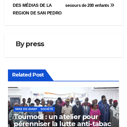
de
DES MÉDIAS DE LA
secours de 200 enfants
l’article
REGION DE SAN PEDRO
By
press
Related Post
MISE EN AVANT
SOCIÉTÉ
Toumodi : un atelier pour
pérenniser la lutte anti-tabac