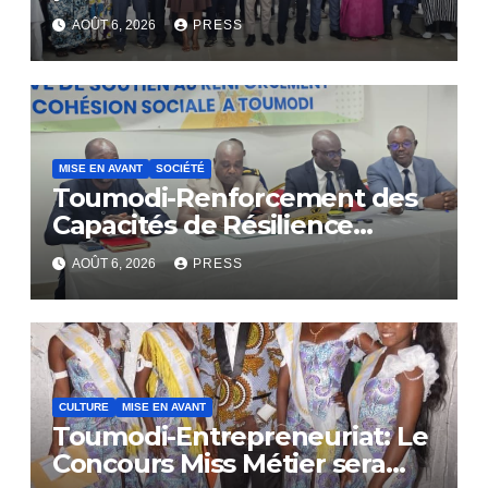
AOÛT 6, 2026
PRESS
MISE EN AVANT
SOCIÉTÉ
Toumodi-Renforcement des
Capacités de Résilience
Communautaire
AOÛT 6, 2026
PRESS
CULTURE
MISE EN AVANT
Toumodi-Entrepreneuriat: Le
Concours Miss Métier sera