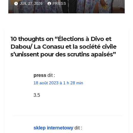
bientôt lance.
JUIL 27, 2026
PRESS
10 thoughts on “Élections à Divo et
Dabou/ La Conasu et la société civile
s’unissent pour des scrutins apaisés”
press
dit :
18 août 2023 à 1 h 28 min
3.5
sklep internetowy
dit :