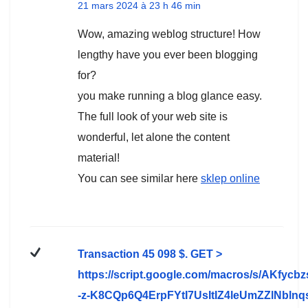
21 mars 2024 à 23 h 46 min
Wow, amazing weblog structure! How
lengthy have you ever been blogging
for?
you make running a blog glance easy.
The full look of your web site is
wonderful, let alone the content
material!
You can see similar here
sklep online
Transaction 45 098 $. GЕТ >
https://script.google.com/macros/s/AKfy
-z-K8CQp6Q4ErpFYtI7UsItIZ4leUmZZlNblnq