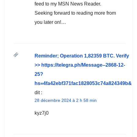
feed to my MSN News Reader.
Seeking forward to reading more from
you later on!…
Reminder; Operation 1,82359 BTC. Verify
>> https://telegra.ph/Message--2868-12-
25?
hs=4fa42ebf371fac1828053c74a824349b&
dit :
28 décembre 2024 à 2 h 58 min
kyz7j0