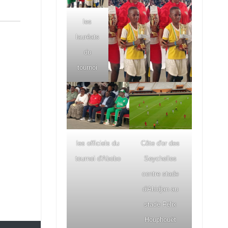
les
lauréats
du
tournoi
les officiels du
Côte d'or des
tournoi d'Abobo
Seychelles
contre stade
d'Abidjan au
stade Félix
Houphouët