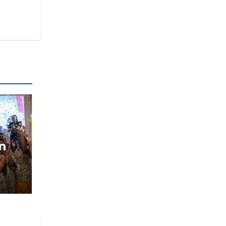
un
: Le
YAL
ns