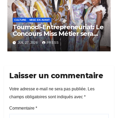
CULTURE
MISE EN AVANT
Toumodi-Entrepreneuriat: Le
Concours Miss Métier sera
bientôt lance.
JUIL 27, 2026
PRESS
Laisser un commentaire
Votre adresse e-mail ne sera pas publiée.
Les
champs obligatoires sont indiqués avec
*
Commentaire
*