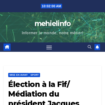
Skip
10:02:01 AM
to
content
mehielinfo
Informer le monde, notre métier!
MISE EN AVANT
SPORT
Élection à la Fif/
Médiation du
président Jacques