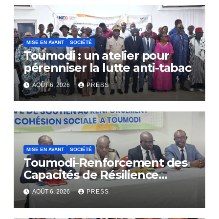
MISE EN AVANT
SOCIÉTÉ
Toumodi : un atelier pour
pérenniser la lutte anti-tabac
AOÛT 6, 2026
PRESS
MISE EN AVANT
SOCIÉTÉ
Toumodi-Renforcement des
Capacités de Résilience
Communautaire
AOÛT 6, 2026
PRESS