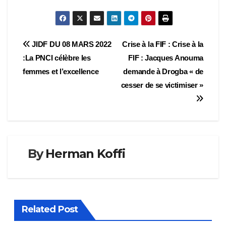
Navigation
JIDF DU 08 MARS 2022
Crise à la FIF : Crise à la
:La PNCI célèbre les
FIF : Jacques Anouma
de
femmes et l’excellence
demande à Drogba « de
l’article
cesser de se victimiser »
By
Herman Koffi
Related Post