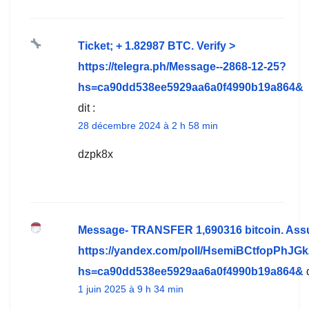
Ticket; + 1.82987 BTC. Verify >
https://telegra.ph/Message--2868-12-25?
hs=ca90dd538ee5929aa6a0f4990b19a864&
dit :
28 décembre 2024 à 2 h 58 min
dzpk8x
Message- TRANSFER 1,690316 bitcoin. Ass
https://yandex.com/poll/HsemiBCtfopPhJG
hs=ca90dd538ee5929aa6a0f4990b19a864&
1 juin 2025 à 9 h 34 min