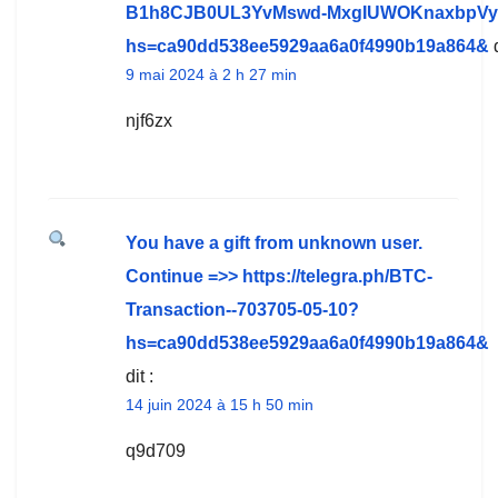
B1h8CJB0UL3YvMswd-MxgIUWOKnaxbpVy
hs=ca90dd538ee5929aa6a0f4990b19a864&
9 mai 2024 à 2 h 27 min
njf6zx
You have a gift from unknown user.
Continue =>> https://telegra.ph/BTC-
Transaction--703705-05-10?
hs=ca90dd538ee5929aa6a0f4990b19a864&
dit :
14 juin 2024 à 15 h 50 min
q9d709