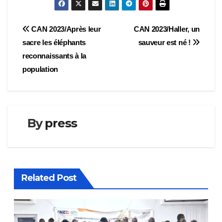
Navigation
CAN 2023/Après leur
CAN 2023/Haller, un
sacre les éléphants
sauveur est né !
de
reconnaissants à la
l’article
population
By
press
Related Post