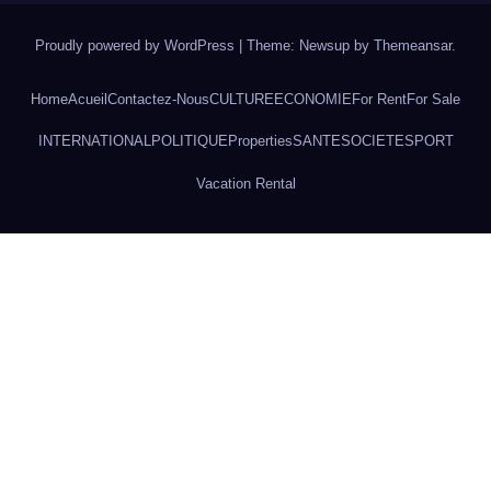
Proudly powered by WordPress
|
Theme: Newsup by
Themeansar
.
Home
Acueil
Contactez-Nous
CULTURE
ECONOMIE
For Rent
For Sale
INTERNATIONAL
POLITIQUE
Properties
SANTE
SOCIETE
SPORT
Vacation Rental