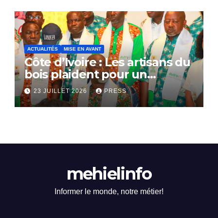
ACTUALITÉS
MISE EN AVANT
Côte d’Ivoire : Les artisans du
bois plaident pour un
dialogue national
23 JUILLET 2026
PRESS
mehielinfo
Informer le monde, notre métier!