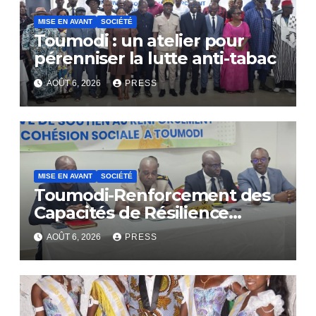
MISE EN AVANT
SOCIÉTÉ
Toumodi : un atelier pour
pérenniser la lutte anti-tabac
AOÛT 6, 2026
PRESS
MISE EN AVANT
SOCIÉTÉ
Toumodi-Renforcement des
Capacités de Résilience
Communautaire
AOÛT 6, 2026
PRESS