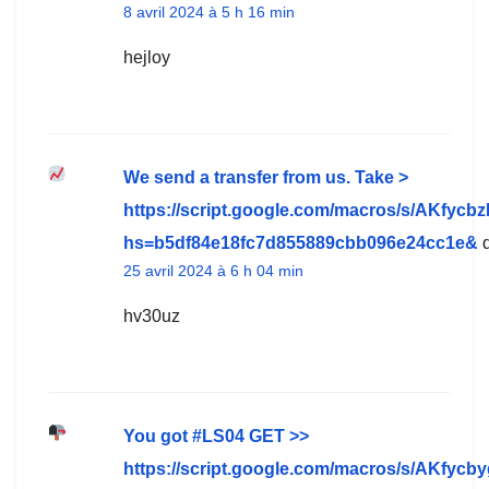
8 avril 2024 à 5 h 16 min
hejloy
We send a transfer from us. Take >
https://script.google.com/macros/s/A
hs=b5df84e18fc7d855889cbb096e24cc1e&
d
25 avril 2024 à 6 h 04 min
hv30uz
You got #LS04 GЕТ >>
https://script.google.com/macros/s/AKf