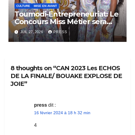
CULTURE
MISE EN AVANT
Toumodi-Entrepreneuriat: Le
Concours Miss Métier sera
bientôt lance.
JUIL 27, 2026
PRESS
8 thoughts on “CAN 2023 Les ECHOS
DE LA FINALE/ BOUAKE EXPLOSE DE
JOIE”
press
dit :
16 février 2024 à 18 h 32 min
4