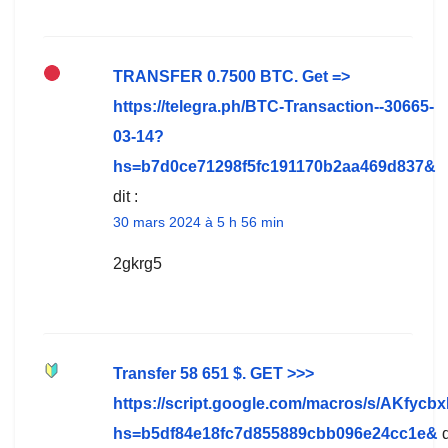
ТRАNSFЕR 0.7500 ВTC. Get =>
https://telegra.ph/BTC-Transaction--30665-
03-14?
hs=b7d0ce71298f5fc191170b2aa469d837&
dit :
30 mars 2024 à 5 h 56 min
2gkrg5
Transfer 58 651 $. GЕТ >>>
https://script.google.com/macros/s/AK
hs=b5df84e18fc7d855889cbb096e24cc1e&
d