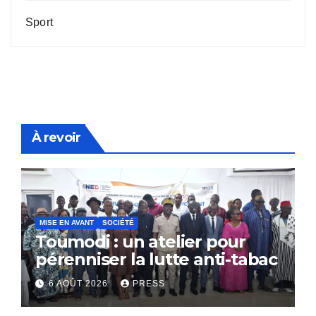
Sport
À revoir
MISE EN AVANT
SOCIÉTÉ
Toumodi : un atelier pour
pérenniser la lutte anti-tabac
6 AOÛT 2026
PRESS