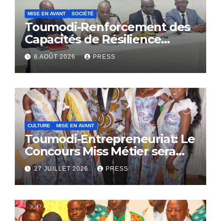
MISE EN AVANT
SOCIÉTÉ
Toumodi-Renforcement des
Capacités de Résilience
Communautaire
6 AOÛT 2026
PRESS
CULTURE
MISE EN AVANT
Toumodi-Entrepreneuriat: Le
Concours Miss Métier sera
bientôt lance.
27 JUILLET 2026
PRESS