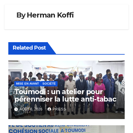
By
Herman Koffi
Related Post
MISE EN AVANT
SOCIÉTÉ
Toumodi : un atelier pour
pérenniser la lutte anti-tabac
AOÛT 6, 2026
PRESS