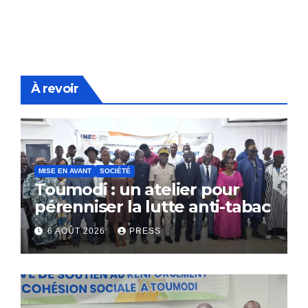
À revoir
MISE EN AVANT
SOCIÉTÉ
Toumodi : un atelier pour
pérenniser la lutte anti-tabac
6 AOÛT 2026
PRESS