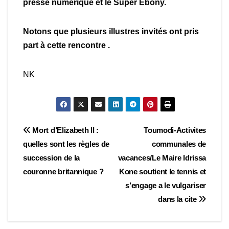
presse numérique et le Super Ebony.
Notons que plusieurs illustres invités ont pris
part à cette rencontre .
NK
Navigation
Mort d’Elizabeth II :
Toumodi-Activites
quelles sont les règles de
communales de
de
succession de la
vacances/Le Maire Idrissa
l’article
couronne britannique ?
Kone soutient le tennis et
s’engage a le vulgariser
dans la cite