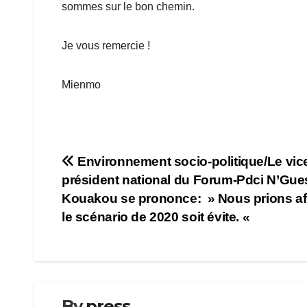
sommes sur le bon chemin.
Je vous remercie !
Mienmo
Navigation
Environnement socio-politique/Le vic
président national du Forum-Pdci N’Gu
de
Kouakou se prononce: » Nous prions af
l’article
le scénario de 2020 soit évite. «
By
press