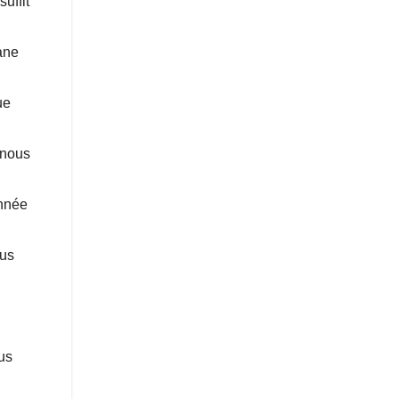
uffit
ane
ue
 nous
année
ous
us