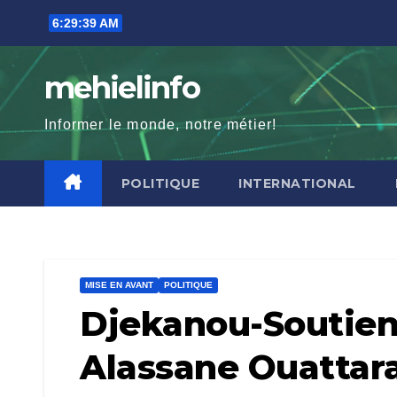
Skip
6:29:40 AM
to
content
mehielinfo
Informer le monde, notre métier!
POLITIQUE
INTERNATIONAL
MISE EN AVANT
POLITIQUE
Djekanou-Soutien
Alassane Ouattar