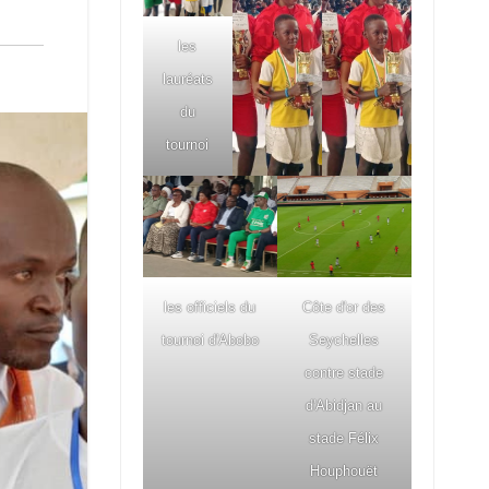
les
lauréats
du
tournoi
les officiels du
Côte d'or des
tournoi d'Abobo
Seychelles
contre stade
d'Abidjan au
stade Félix
Houphouët