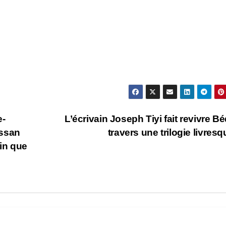
e-
L’écrivain Joseph Tiyi fait revivre Bé
essan
travers une trilogie livres
in que