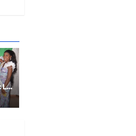
: Le
tôt