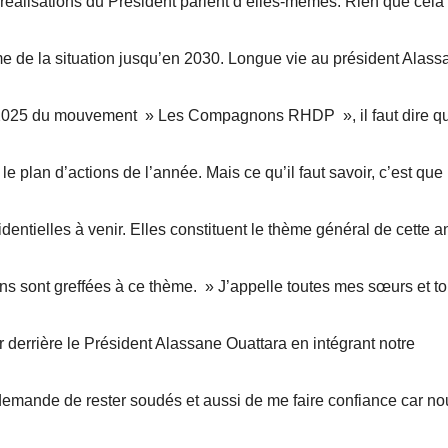
s realisations du Président parlent d’elles-mêmes. Rien que cela s
mme de la situation jusqu’en 2030. Longue vie au président Alass
de 2025 du mouvement » Les Compagnons RHDP », il faut dire q
 plan d’actions de l’année. Mais ce qu’il faut savoir, c’est que
dentielles à venir. Elles constituent le thème général de cette 
rons sont greffées à ce thème. » J’appelle toutes mes sœurs et t
derrière le Président Alassane Ouattara en intégrant notre
mande de rester soudés et aussi de me faire confiance car no