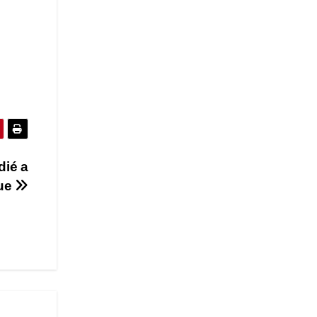
dié a
que