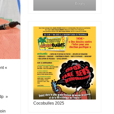
Boigny
ent «
hdp »
Cocobulles 2025
coin