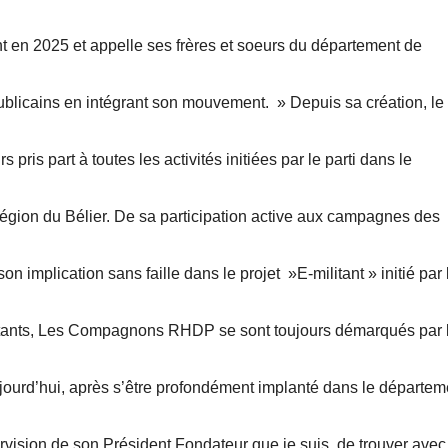
nt en 2025 et appelle ses frères et soeurs du département de
ublicains en intégrant son mouvement. » Depuis sa création, le
 part à toutes les activités initiées par le parti dans le
région du Bélier. De sa participation active aux campagnes des
implication sans faille dans le projet »E-militant » initié par 
 militants, Les Compagnons RHDP se sont toujours démarqués par 
ujourd’hui, après s’être profondément implanté dans le départem
vision de son Président Fondateur que je suis, de trouver avec