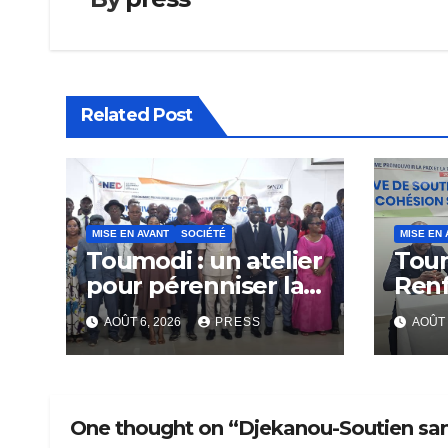
Related Post
MISE EN AVANT
SOCIÉTÉ
MISE EN 
Toumodi : un atelier
Tou
pour pérenniser la
Ren
lutte anti-tabac
Capa
AOÛT 6, 2026
PRESS
AOÛT 
Rési
Com
One thought on “Djekanou-Soutien san