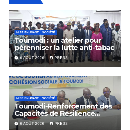
MISE EN AVANT
SOCIÉTÉ
Toumodi : un atelier pour
pérenniser la lutte anti-tabac
6 AOÛT 2026
PRESS
MISE EN AVANT
SOCIÉTÉ
Toumodi-Renforcement des
Capacités de Résilience
Communautaire
6 AOÛT 2026
PRESS