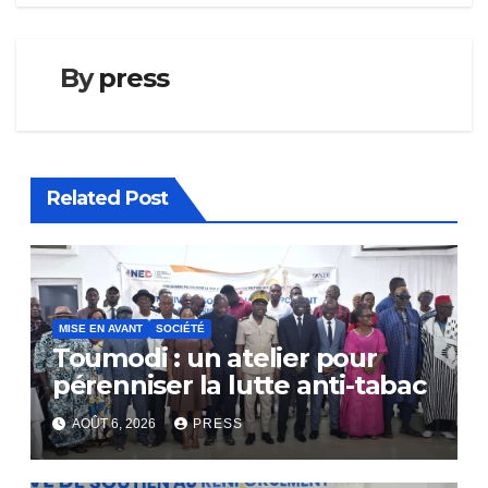
By
press
Related Post
MISE EN AVANT
SOCIÉTÉ
Toumodi : un atelier pour
pérenniser la lutte anti-tabac
AOÛT 6, 2026
PRESS