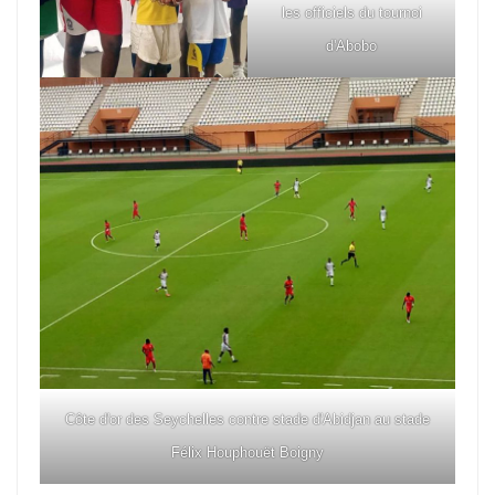
les officiels du tournoi
d'Abobo
Côte d'or des Seychelles contre stade d'Abidjan au stade
Félix Houphouët Boigny