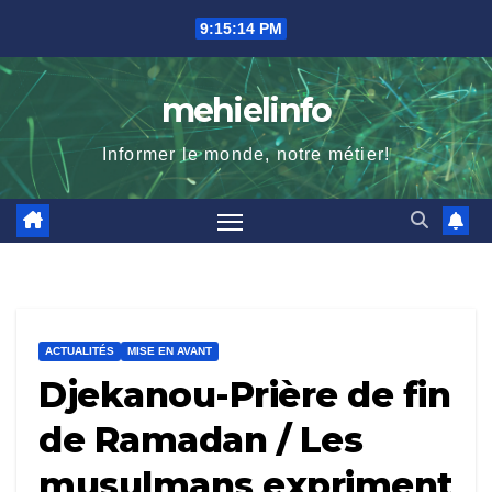
Skip
9:15:15 PM
to
content
mehielinfo
Informer le monde, notre métier!
ACTUALITÉS
MISE EN AVANT
Djekanou-Prière de fin
de Ramadan / Les
musulmans expriment