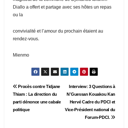
Diallo a offert et partage avec ses hôtes un repas
ou la
convivialité et l’amour du prochain étaient au
rendez-vous.
Mienmo
Navigation
Procès contre Tidjane
Interview: 3 Questions à
Thiam : La direction du
N’Guessan Kouakou Kan
de
parti dénonce une cabale
Hervé Cadre du PDCI et
l’article
politique
Vice-Président national du
Forum-PDCI.