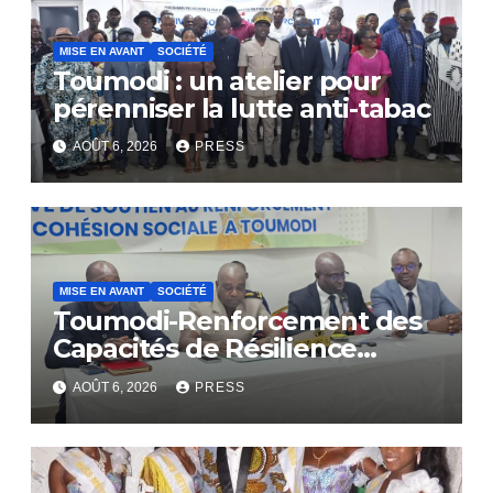
MISE EN AVANT
SOCIÉTÉ
Toumodi : un atelier pour
pérenniser la lutte anti-tabac
AOÛT 6, 2026
PRESS
MISE EN AVANT
SOCIÉTÉ
Toumodi-Renforcement des
Capacités de Résilience
Communautaire
AOÛT 6, 2026
PRESS