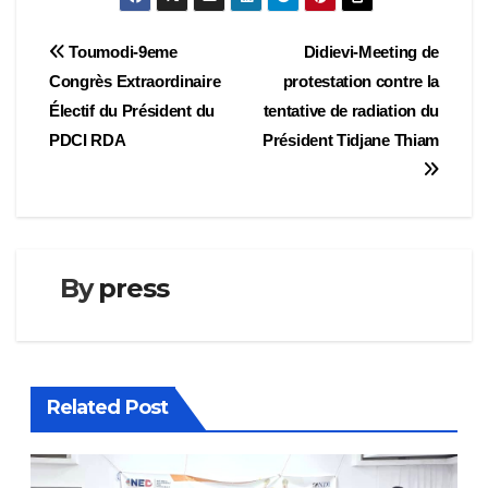
Navigation
Toumodi-9eme
Didievi-Meeting de
Congrès Extraordinaire
protestation contre la
de
Électif du Président du
tentative de radiation du
l’article
PDCI RDA
Président Tidjane Thiam
By
press
Related Post