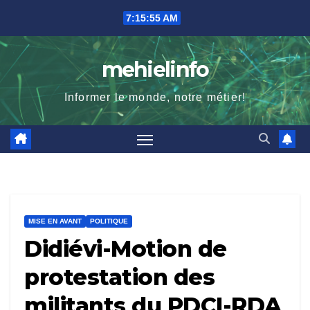
Skip
7:15:57 AM
to
content
mehielinfo
Informer le monde, notre métier!
MISE EN AVANT
POLITIQUE
Didiévi-Motion de
protestation des
militants du PDCI-RDA