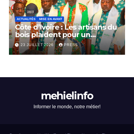
ACTUALITÉS
MISE EN AVANT
Côte d’Ivoire : Les artisans du
bois plaident pour un
dialogue national
23 JUILLET 2026
PRESS
mehielinfo
Informer le monde, notre métier!