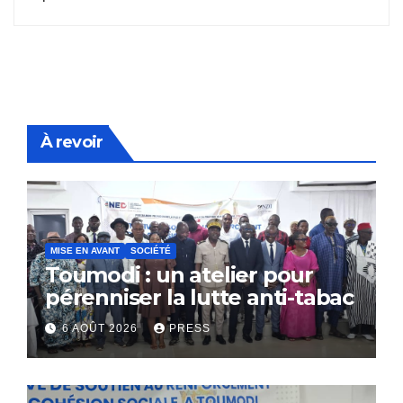
À revoir
MISE EN AVANT
SOCIÉTÉ
Toumodi : un atelier pour
pérenniser la lutte anti-tabac
6 AOÛT 2026
PRESS