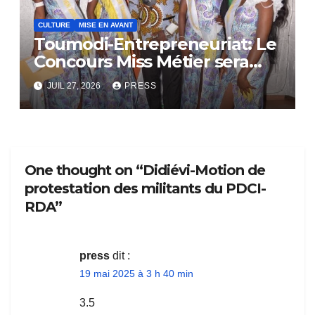
CULTURE
MISE EN AVANT
Toumodi-Entrepreneuriat: Le
Concours Miss Métier sera
bientôt lance.
JUIL 27, 2026
PRESS
One thought on “Didiévi-Motion de
protestation des militants du PDCI-
RDA”
press
dit :
19 mai 2025 à 3 h 40 min
3.5