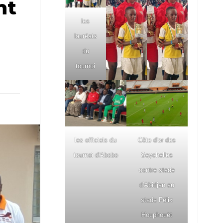
nt
les
lauréats
du
tournoi
les officiels du
Côte d'or des
tournoi d'Abobo
Seychelles
contre stade
d'Abidjan au
stade Félix
Houphouët