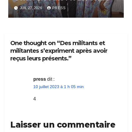
bientôt lance.
JUIL 27, 2026
PRESS
One thought on “Des militants et
militantes s’expriment après avoir
reçus leurs présents.”
press
dit :
10 juillet 2023 à 1 h 05 min
4
Laisser un commentaire