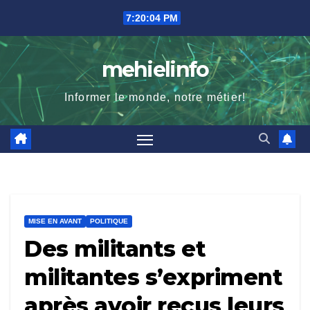
Skip
7:20:06 PM
to
content
mehielinfo
Informer le monde, notre métier!
MISE EN AVANT
POLITIQUE
Des militants et
militantes s’expriment
après avoir reçus leurs