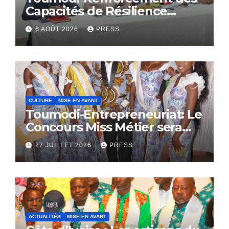
Capacités de Résilience
Communautaire
6 AOÛT 2026
PRESS
CULTURE
MISE EN AVANT
Toumodi-Entrepreneuriat: Le
Concours Miss Métier sera
bientôt lance.
27 JUILLET 2026
PRESS
ACTUALITÉS
MISE EN AVANT