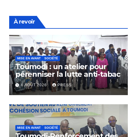
À revoir
MISE EN AVANT
SOCIÉTÉ
Toumodi : un atelier pour
pérenniser la lutte anti-tabac
6 AOÛT 2026
PRESS
MISE EN AVANT
SOCIÉTÉ
Toumodi-Renforcement des