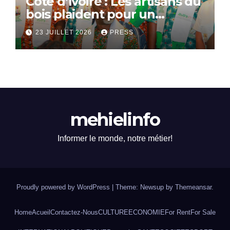
Côte d’Ivoire : Les artisans du
bois plaident pour un
dialogue national
23 JUILLET 2026
PRESS
mehielinfo
Informer le monde, notre métier!
Proudly powered by WordPress
|
Theme: Newsup by
Themeansar
.
Home
Acueil
Contactez-Nous
CULTURE
ECONOMIE
For Rent
For Sale