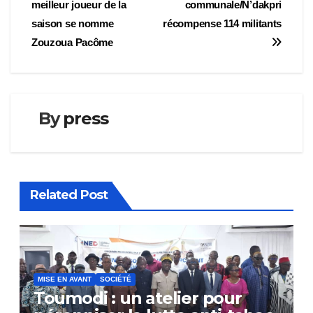
meilleur joueur de la
communale/N’dakpri
de
saison se nomme
récompense 114 militants
l’article
Zouzoua Pacôme
By
press
Related Post
MISE EN AVANT
SOCIÉTÉ
Toumodi : un atelier pour