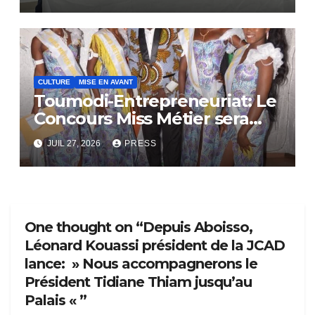
CULTURE
MISE EN AVANT
Toumodi-Entrepreneuriat: Le
Concours Miss Métier sera
bientôt lance.
JUIL 27, 2026
PRESS
One thought on “Depuis Aboisso,
Léonard Kouassi président de la JCAD
lance: » Nous accompagnerons le
Président Tidiane Thiam jusqu’au
Palais « ”