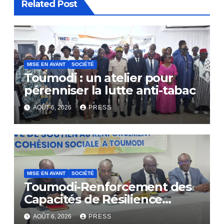
Related Post
MISE EN AVANT
SOCIÉTÉ
Toumodi : un atelier pour
pérenniser la lutte anti-tabac
AOÛT 6, 2026
PRESS
MISE EN AVANT
SOCIÉTÉ
Toumodi-Renforcement des
Capacités de Résilience
Communautaire
AOÛT 6, 2026
PRESS