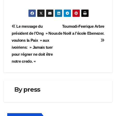
Navigation
Le message du
Toumodi-Feerique Arbre
président de l’Ong » Nous
de Noël a l’école Ebenezer.
de
voulons la Paix » aux
l’article
ivoiriens: » Jamais tuer
pour régner ne doit être
notre credo. «
By
press