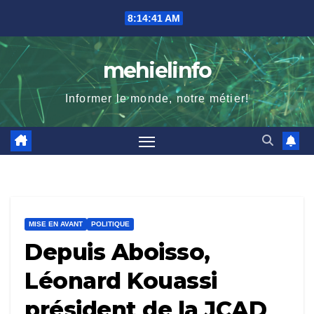
Skip
8:14:43 AM
to
content
mehielinfo
Informer le monde, notre métier!
MISE EN AVANT
POLITIQUE
Depuis Aboisso,
Léonard Kouassi
président de la JCAD