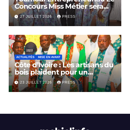
Concours Miss Métier sera
bientôt lance.
27 JUILLET 2026
PRESS
ACTUALITÉS
MISE EN AVANT
Côte d’Ivoire : Les artisans du
bois plaident pour un
dialogue national
23 JUILLET 2026
PRESS