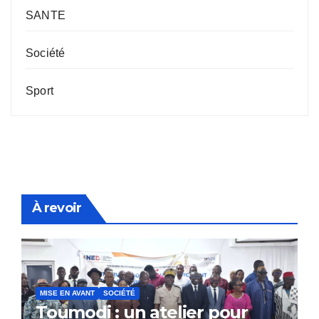
SANTE
Société
Sport
À revoir
MISE EN AVANT
SOCIÉTÉ
Toumodi : un atelier pour