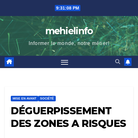
Skip
9:31:09 PM
to
content
mehielinfo
Informer le monde, notre métier!
MISE EN AVANT
SOCIÉTÉ
DÉGUERPISSEMENT
DES ZONES A RISQUES