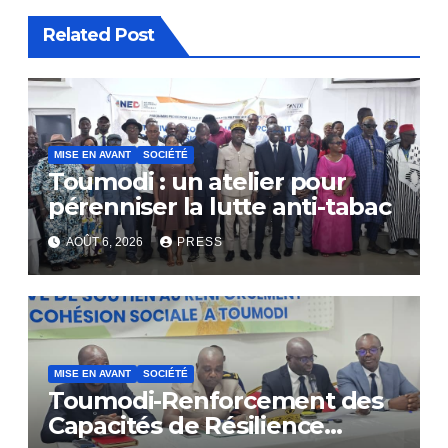
Related Post
MISE EN AVANT
SOCIÉTÉ
Toumodi : un atelier pour
pérenniser la lutte anti-tabac
AOÛT 6, 2026
PRESS
MISE EN AVANT
SOCIÉTÉ
Toumodi-Renforcement des
Capacités de Résilience