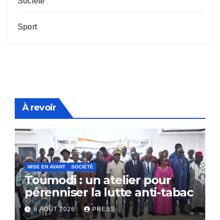
Société
Sport
À revoir
MISE EN AVANT
SOCIÉTÉ
Toumodi : un atelier pour
pérenniser la lutte anti-tabac
6 AOÛT 2026
PRESS