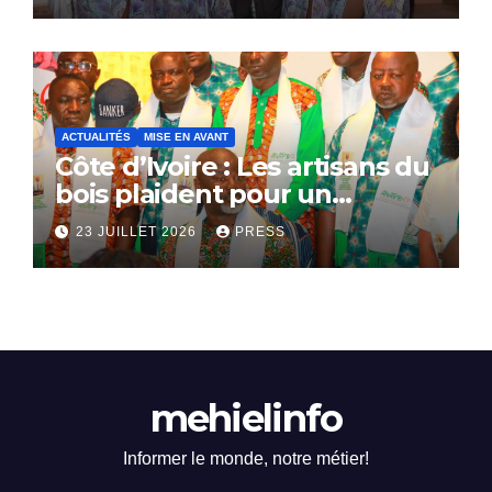
ACTUALITÉS
MISE EN AVANT
Côte d’Ivoire : Les artisans du
bois plaident pour un
dialogue national
23 JUILLET 2026
PRESS
mehielinfo
Informer le monde, notre métier!