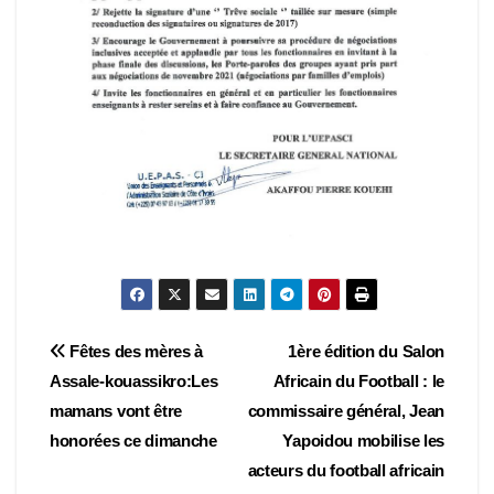
Navigation
Fêtes des mères à
1ère édition du Salon
Assale-kouassikro:Les
Africain du Football : le
de
mamans vont être
commissaire général, Jean
l’article
honorées ce dimanche
Yapoidou mobilise les
acteurs du football africain