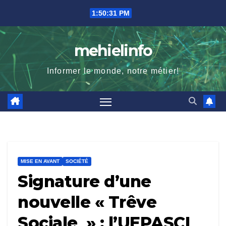
Skip
1:50:32 PM
to
content
mehielinfo
Informer le monde, notre métier!
MISE EN AVANT
SOCIÉTÉ
Signature d’une
nouvelle « Trêve
Sociale » : l’UEPASCI