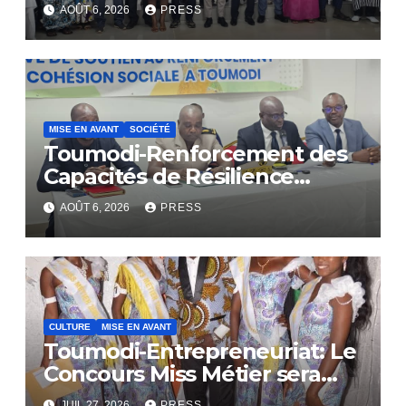
AOÛT 6, 2026
PRESS
MISE EN AVANT
SOCIÉTÉ
Toumodi-Renforcement des
Capacités de Résilience
Communautaire
AOÛT 6, 2026
PRESS
CULTURE
MISE EN AVANT
Toumodi-Entrepreneuriat: Le
Concours Miss Métier sera
bientôt lance.
JUIL 27, 2026
PRESS