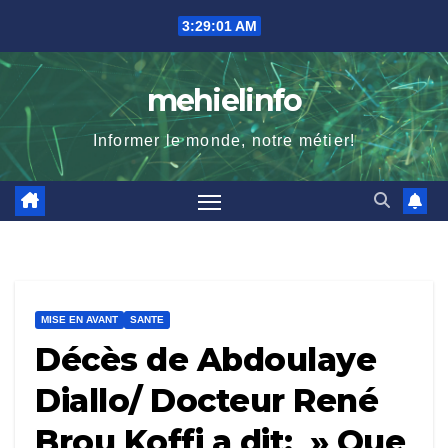
Skip
3:29:02 AM
to
content
mehielinfo
Informer le monde, notre métier!
MISE EN AVANT
SANTE
Décès de Abdoulaye
Diallo/ Docteur René
Brou Koffi a dit: » Que