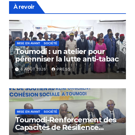
À revoir
MISE EN AVANT
SOCIÉTÉ
Toumodi : un atelier pour
pérenniser la lutte anti-tabac
6 AOÛT 2026
PRESS
MISE EN AVANT
SOCIÉTÉ
Toumodi-Renforcement des
Capacités de Résilience
Communautaire