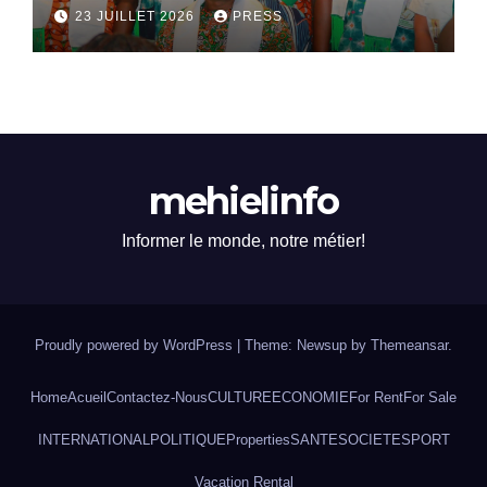
dialogue national
23 JUILLET 2026
PRESS
mehielinfo
Informer le monde, notre métier!
Proudly powered by WordPress
|
Theme: Newsup by
Themeansar
.
Home
Acueil
Contactez-Nous
CULTURE
ECONOMIE
For Rent
For Sale
INTERNATIONAL
POLITIQUE
Properties
SANTE
SOCIETE
SPORT
Vacation Rental