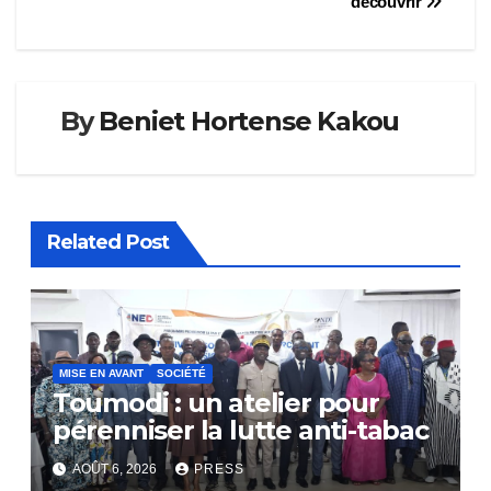
découvrir
l’article
By
Beniet Hortense Kakou
Related Post
MISE EN AVANT
SOCIÉTÉ
Toumodi : un atelier pour
pérenniser la lutte anti-tabac
AOÛT 6, 2026
PRESS