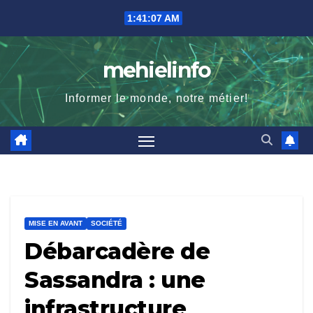
Skip
1:41:08 AM
to
content
mehielinfo
Informer le monde, notre métier!
MISE EN AVANT
SOCIÉTÉ
Débarcadère de
Sassandra : une
infrastructure