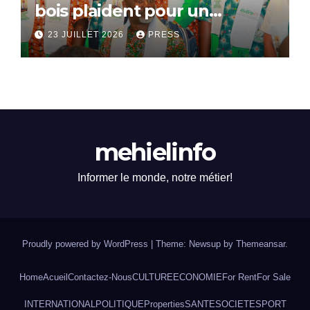
bois plaident pour un
dialogue national
23 JUILLET 2026
PRESS
mehielinfo
Informer le monde, notre métier!
Proudly powered by WordPress
|
Theme: Newsup by
Themeansar
.
Home
Acueil
Contactez-Nous
CULTURE
ECONOMIE
For Rent
For Sale
INTERNATIONAL
POLITIQUE
Properties
SANTE
SOCIETE
SPORT