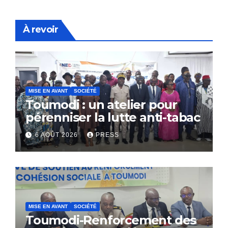
À revoir
MISE EN AVANT
SOCIÉTÉ
Toumodi : un atelier pour
pérenniser la lutte anti-tabac
6 AOÛT 2026
PRESS
MISE EN AVANT
SOCIÉTÉ
Toumodi-Renforcement des