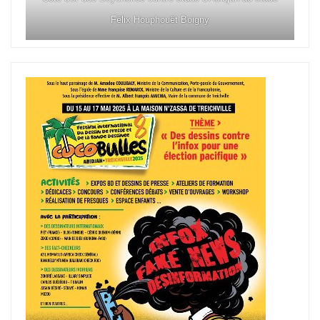
Félix Houphouët Boigny