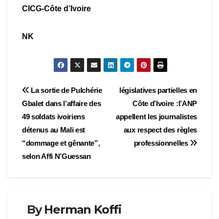
CICG-Côte d’Ivoire
NK
Navigation
La sortie de Pulchérie
législatives partielles en
Gbalet dans l’affaire des
Côte d’Ivoire :l’ANP
de
49 soldats ivoiriens
appellent les journalistes
l’article
détenus au Mali est
aux respect des règles
“dommage et gênante”,
professionnelles
selon Affi N’Guessan
By
Herman Koffi