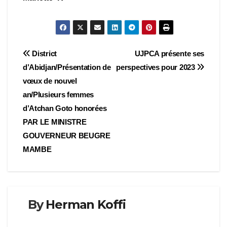
Navigation
District
UJPCA présente ses
d’Abidjan/Présentation de
perspectives pour 2023
de
vœux de nouvel
l’article
an/Plusieurs femmes
d’Atchan Goto honorées
PAR LE MINISTRE
GOUVERNEUR BEUGRE
MAMBE
By
Herman Koffi