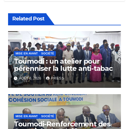
Related Post
MISE EN AVANT
SOCIÉTÉ
Toumodi : un atelier pour
pérenniser la lutte anti-tabac
AOÛT 6, 2026
PRESS
MISE EN AVANT
SOCIÉTÉ
Toumodi-Renforcement des