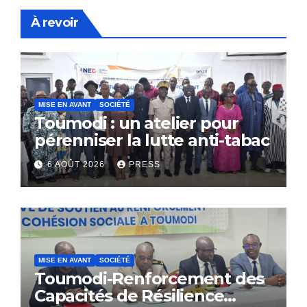
À revoir
MISE EN AVANT
SOCIÉTÉ
Toumodi : un atelier pour
pérenniser la lutte anti-tabac
6 AOÛT 2026
PRESS
MISE EN AVANT
SOCIÉTÉ
Toumodi-Renforcement des
Capacités de Résilience