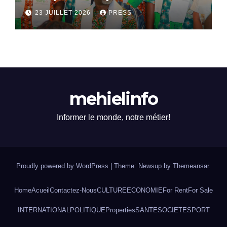
dialogue national
23 JUILLET 2026
PRESS
mehielinfo
Informer le monde, notre métier!
Proudly powered by WordPress
|
Theme: Newsup by
Themeansar
.
Home
Acueil
Contactez-Nous
CULTURE
ECONOMIE
For Rent
For Sale
INTERNATIONAL
POLITIQUE
Properties
SANTE
SOCIETE
SPORT