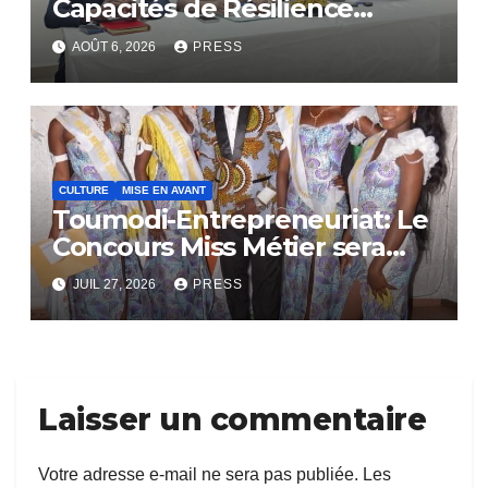
Capacités de Résilience
Communautaire
AOÛT 6, 2026
PRESS
CULTURE
MISE EN AVANT
Toumodi-Entrepreneuriat: Le
Concours Miss Métier sera
bientôt lance.
JUIL 27, 2026
PRESS
Laisser un commentaire
Votre adresse e-mail ne sera pas publiée.
Les