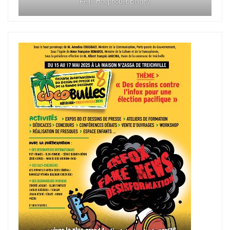
Félix Houphouët Boigny