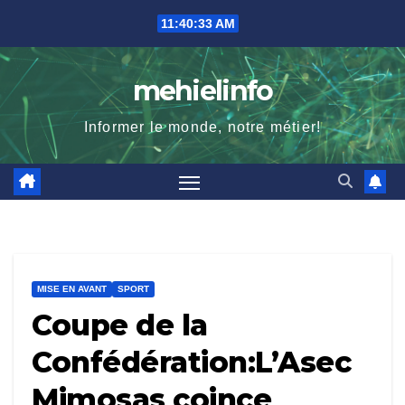
Skip
11:40:34 AM
to
content
mehielinfo
Informer le monde, notre métier!
MISE EN AVANT
SPORT
Coupe de la
Confédération:L’Asec
Mimosas coince