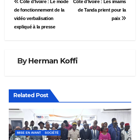
Navigation
Côte d’Ivoire : Le mode
Côte d’Ivoire : Les imams
de fonctionnement de la
de Tanda prient pour la
de
vidéo verbalisation
paix
l’article
expliqué à la presse
By
Herman Koffi
Related Post
MISE EN AVANT
SOCIÉTÉ