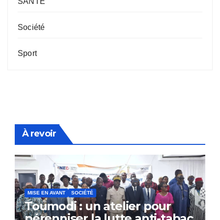
SANTE
Société
Sport
À revoir
MISE EN AVANT
SOCIÉTÉ
Toumodi : un atelier pour
pérenniser la lutte anti-tabac