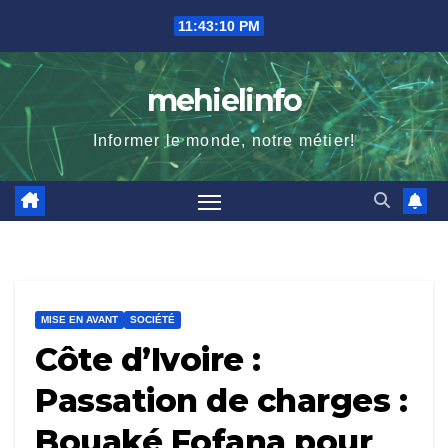
Skip
11:43:11 PM
to
content
mehielinfo
Informer le monde, notre métier!
MISE EN AVANT
SOCIÉTÉ
Côte d’Ivoire :
Passation de charges :
Bouaké Fofana pour