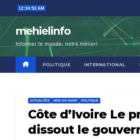
Skip
12:34:53 AM
to
content
mehielinfo
Informer le monde, notre métier!
POLITIQUE
INTERNATIONAL
ACTUALITÉS
MISE EN AVANT
POLITIQUE
Côte d’Ivoire Le 
dissout le gouve