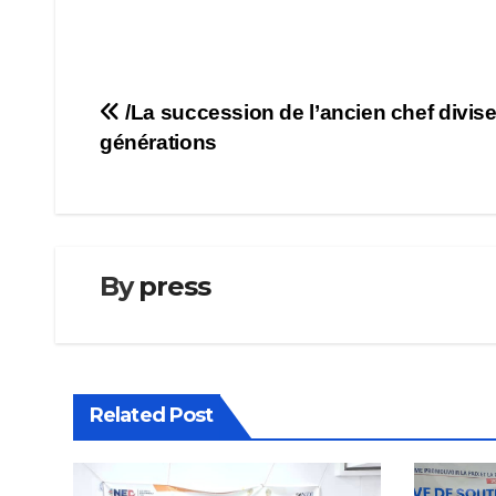
Navigation
/La succession de l’ancien chef divis
générations
de
l’article
By
press
Related Post