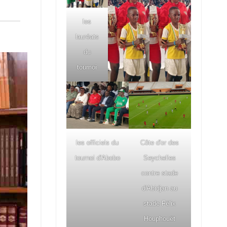
les
lauréats
du
tournoi
les officiels du
Côte d'or des
tournoi d'Abobo
Seychelles
contre stade
d'Abidjan au
stade Félix
Houphouët