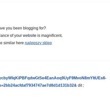
ave you been blogging for?
ance of your website is magnificent,
ee similar here
najlepszy sklep
s/AKfycbyWlqKiPBFqdwGtSe4EanAoq9UyF9MvoN8mYItUEs6-
s=2bb24acfdaf7934747ae7d8d1d131b32&
dit :