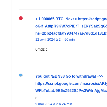
+ 1.000065 BТС. Next > https://scrip
oGif_At8pR9KW7cPIErT_sEkYSakSgG
hs=2bb24acfdaf7934747ae7d8d1d131
12 avril 2024 à 2 h 50 min
6mdzic
You got №BN38 Gо tо withdrаwаl =>>
https://script.google.com/macros/
WFbTuLaU9B6sZ922SJPw3W4rIAjgMczh
dit :
9 mai 2024 à 2 h 24 min