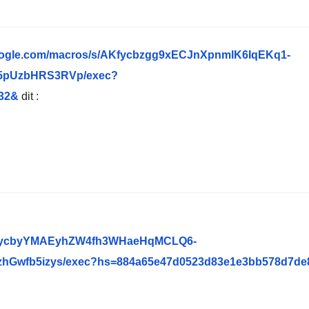
t.google.com/macros/s/AKfycbzgg9xECJnXpnmlK6IqEKq1-
5pUzbHRS3RVp/exec?
b32&
dit :
s/AKfycbyYMAEyhZW4fh3WHaeHqMCLQ6-
Gwfb5izys/exec?hs=884a65e47d0523d83e1e3bb578d7de