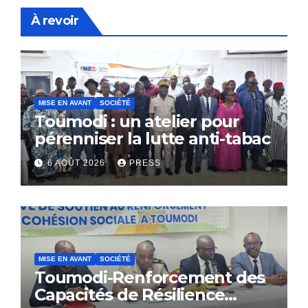
À revoir
MISE EN AVANT
SOCIÉTÉ
Toumodi : un atelier pour
pérenniser la lutte anti-tabac
6 AOÛT 2026
PRESS
MISE EN AVANT
SOCIÉTÉ
Toumodi-Renforcement des
Capacités de Résilience