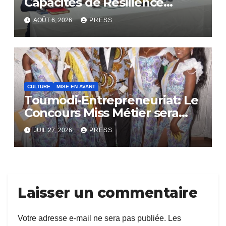
Capacités de Résilience
Communautaire
AOÛT 6, 2026
PRESS
CULTURE
MISE EN AVANT
Toumodi-Entrepreneuriat: Le
Concours Miss Métier sera
bientôt lance.
JUIL 27, 2026
PRESS
Laisser un commentaire
Votre adresse e-mail ne sera pas publiée.
Les