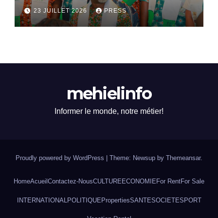
dialogue national
23 JUILLET 2026
PRESS
mehielinfo
Informer le monde, notre métier!
Proudly powered by WordPress
|
Theme: Newsup by
Themeansar
.
Home
Acueil
Contactez-Nous
CULTURE
ECONOMIE
For Rent
For Sale
INTERNATIONAL
POLITIQUE
Properties
SANTE
SOCIETE
SPORT