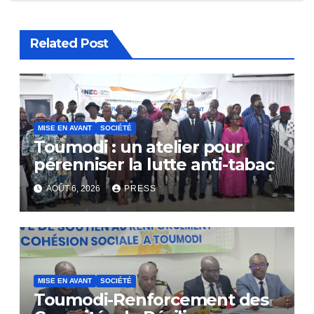
Related Post
MISE EN AVANT
SOCIÉTÉ
Toumodi : un atelier pour
pérenniser la lutte anti-tabac
AOÛT 6, 2026
PRESS
MISE EN AVANT
SOCIÉTÉ
Toumodi-Renforcement des