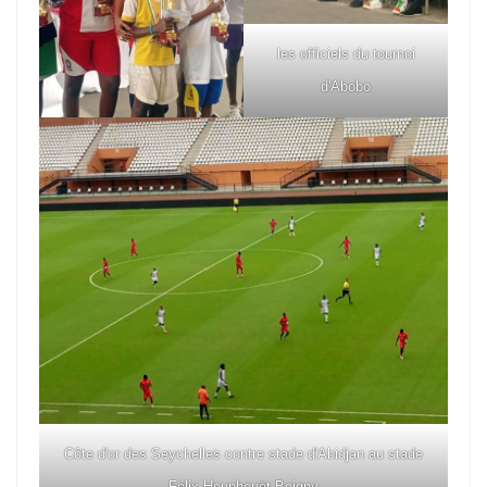
les officiels du tournoi
d'Abobo
Côte d'or des Seychelles contre stade d'Abidjan au stade
Félix Houphouët Boigny