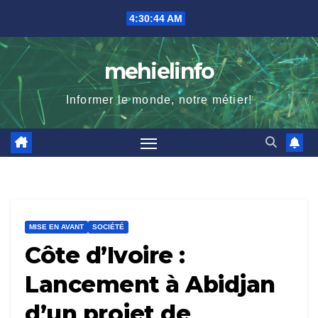
Skip
4:30:45 AM
to
content
mehielinfo
Informer le monde, notre métier!
MISE EN AVANT
SOCIÉTÉ
Côte d’Ivoire :
Lancement à Abidjan
d’un projet de