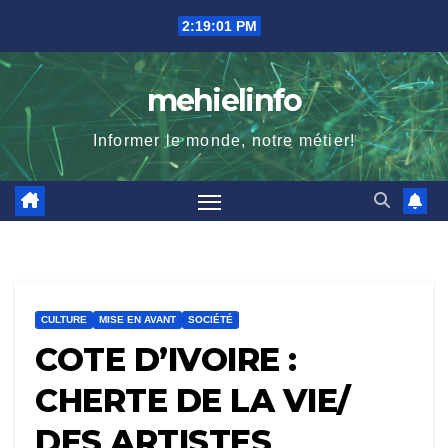
Skip
2:19:02 PM
to
content
mehielinfo
Informer le monde, notre métier!
CULTURE
MISE EN AVANT
SOCIÉTÉ
COTE D’IVOIRE :
CHERTE DE LA VIE/
DES ARTISTES