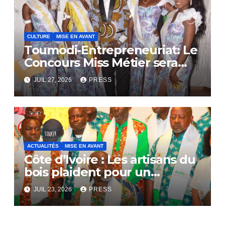
CULTURE
MISE EN AVANT
Toumodi-Entrepreneuriat: Le
Concours Miss Métier sera
bientôt lance.
JUIL 27, 2026
PRESS
ACTUALITÉS
MISE EN AVANT
Côte d’Ivoire : Les artisans du
bois plaident pour un
dialogue national
JUIL 23, 2026
PRESS