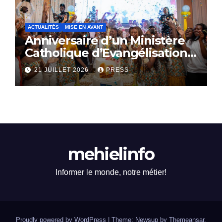
ACTUALITÉS
MISE EN AVANT
Anniversaire d’un Ministère
Catholique d’Evangélisation:
Le SACERDOCE ROYAL
21 JUILLET 2026
PRESS
célèbre ses 16 ans
d’existence
mehielinfo
Informer le monde, notre métier!
Proudly powered by WordPress
|
Theme: Newsup by
Themeansar
.