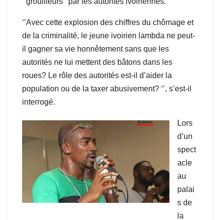
‘’grouilleurs’’ par les autorités ivoiriennes.
‘’Avec cette explosion des chiffres du chômage et
de la criminalité, le jeune ivoirien lambda ne peut-
il gagner sa vie honnêtement sans que les
autorités ne lui mettent des bâtons dans les
roues? Le rôle des autorités est-il d’aider la
population ou de la taxer abusivement? ‘’, s’est-il
interrogé.
Lors
d’un
spect
acle
au
palai
s de
la