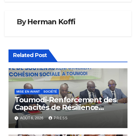
By
Herman Koffi
Related Post
MISE EN AVANT
SOCIÉTÉ
Toumodi-Renforcement des
Capacités de Résilience
Communautaire
AOÛT 6, 2026
PRESS