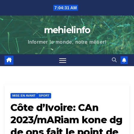
Skip
7:04:33 AM
to
content
mehielinfo
Informer le monde, notre métier!
MISE EN AVANT
SPORT
Côte d’Ivoire: CAn
2023/mARiam kone dg
de ons fait le point de