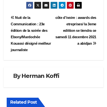
Navigation
Nuit de la
côte d’ivoire : awards des
Communication : 23e
etreprises/ la 3eme
de
édition de la soirée des
edittion se tiendra ce
l’article
Ebony/Mardochée
samedi 11 decembre 2021
Kouassi désigné meilleur
a abidjan
journaliste
By
Herman Koffi
Related Post