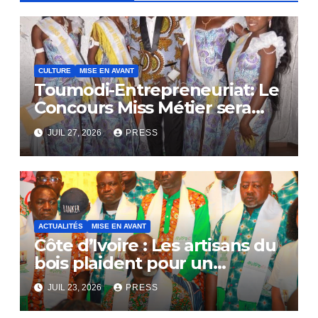
CULTURE
MISE EN AVANT
Toumodi-Entrepreneuriat: Le
Concours Miss Métier sera
bientôt lance.
JUIL 27, 2026
PRESS
ACTUALITÉS
MISE EN AVANT
Côte d’Ivoire : Les artisans du
bois plaident pour un
dialogue national
JUIL 23, 2026
PRESS