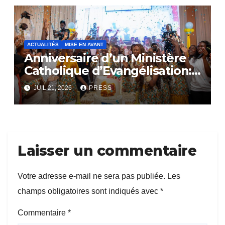
ACTUALITÉS
MISE EN AVANT
Anniversaire d’un Ministère
Catholique d’Evangélisation:
Le SACERDOCE ROYAL
JUIL 21, 2026
PRESS
célèbre ses 16 ans d’existence
Laisser un commentaire
Votre adresse e-mail ne sera pas publiée.
Les
champs obligatoires sont indiqués avec
*
Commentaire
*