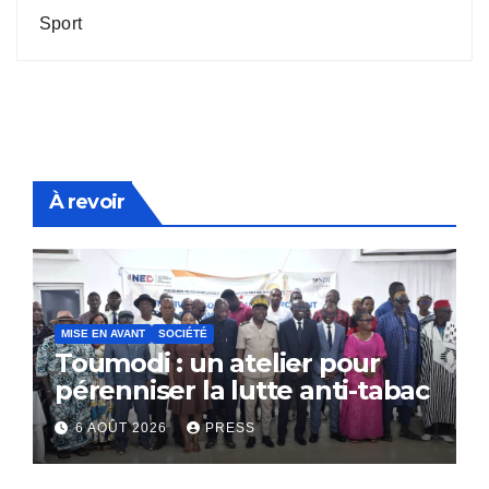
Sport
À revoir
MISE EN AVANT
SOCIÉTÉ
Toumodi : un atelier pour
pérenniser la lutte anti-tabac
6 AOÛT 2026
PRESS