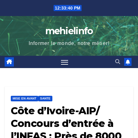
Skip
12:33:41 PM
to
content
mehielinfo
Informer le monde, notre métier!
MISE EN AVANT
SANTE
Côte d’Ivoire-AIP/
Concours d’entrée à
l’INFAS : Près de 8000