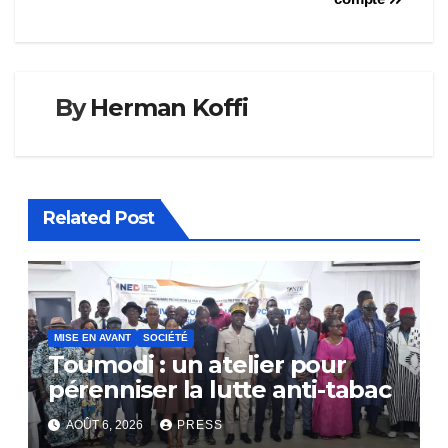
By
Herman Koffi
Related Post
MISE EN AVANT
SOCIÉTÉ
Toumodi : un atelier pour
pérenniser la lutte anti-tabac
AOÛT 6, 2026
PRESS