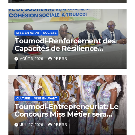
MISE EN AVANT
SOCIÉTÉ
Toumodi-Renforcement des
Capacités de Résilience
Communautaire
AOÛT 6, 2026
PRESS
CULTURE
MISE EN AVANT
Toumodi-Entrepreneuriat: Le
Concours Miss Métier sera
bientôt lance.
JUIL 27, 2026
PRESS