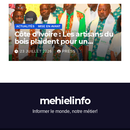
ACTUALITÉS
MISE EN AVANT
Côte d’Ivoire : Les artisans du
bois plaident pour un
dialogue national
23 JUILLET 2026
PRESS
mehielinfo
Informer le monde, notre métier!