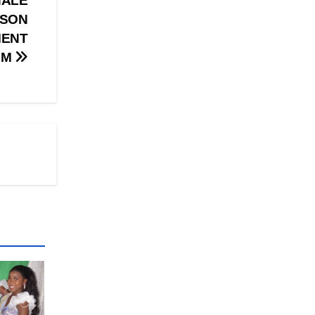
NALE
 SON
MENT
UM