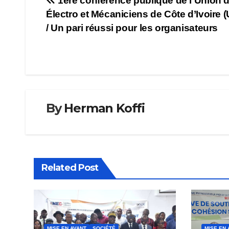
Navigation
1ère conférence publique de l’Union 
Électro et Mécaniciens de Côte d’Ivoire 
de
/ Un pari réussi pour les organisateurs
l’article
By
Herman Koffi
Related Post
MISE EN AVANT
SOCIÉTÉ
MISE EN 