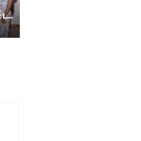
: Le
tôt