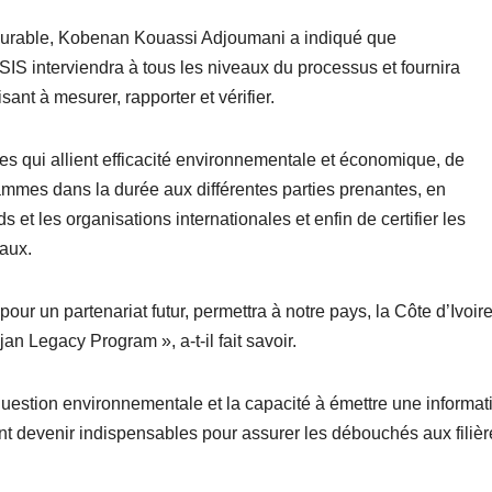
 durable, Kobenan Kouassi Adjoumani a indiqué que
 interviendra à tous les niveaux du processus et fournira
nt à mesurer, rapporter et vérifier.
icoles qui allient efficacité environnementale et économique, de
mes dans la durée aux différentes parties prenantes, en
 et les organisations internationales et enfin de certifier les
naux.
r un partenariat futur, permettra à notre pays, la Côte d’Ivoire
an Legacy Program », a-t-il fait savoir.
question environnementale et la capacité à émettre une informat
ont devenir indispensables pour assurer les débouchés aux filièr