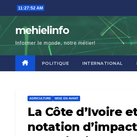
Skip
11:27:54 AM
to
content
mehielinfo
Informer le monde, notre métier!
POLITIQUE
INTERNATIONAL
AGRICULTURE
MISE EN AVANT
La Côte d’Ivoire e
notation d’impac