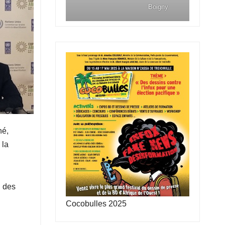
Boigny
né,
 la
n des
Cocobulles 2025