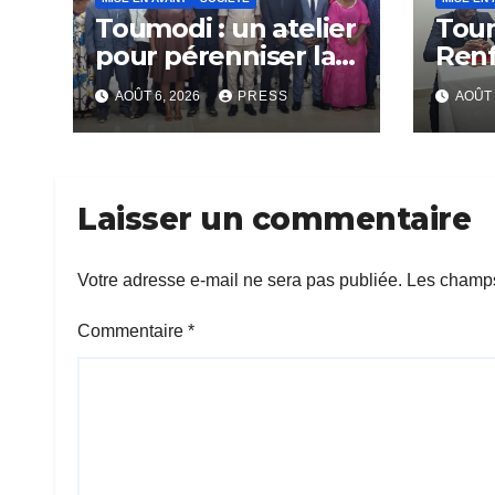
Toumodi : un atelier
Tou
pour pérenniser la
Ren
lutte anti-tabac
Capa
AOÛT 6, 2026
PRESS
AOÛT 
Rési
Com
Laisser un commentaire
Votre adresse e-mail ne sera pas publiée.
Les champs
Commentaire
*