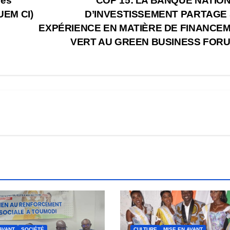
des
COP 15: LA BANQUE NATIO
(UEM CI)
D’INVESTISSEMENT PARTAGE
EXPÉRIENCE EN MATIÈRE DE FINANCE
VERT AU GREEN BUSINESS FOR
AVANT
SOCIÉTÉ
CULTURE
MISE EN AVANT