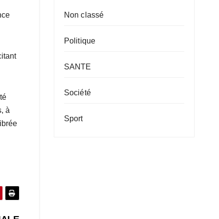
nce
Non classé
Politique
itant
SANTE
Société
té
, à
Sport
librée