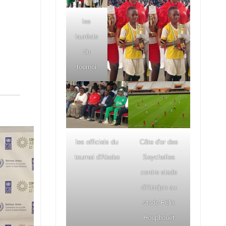
les
lauréats
du
tournoi
les officiels du
Côte d'or des
tournoi d'Abobo
Seychelles
contre stade
d'Abidjan au
stade Félix
Houphouët