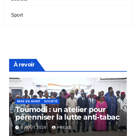
Sport
À revoir
MISE EN AVANT
SOCIÉTÉ
Toumodi : un atelier pour
pérenniser la lutte anti-tabac
6 AOÛT 2026
PRESS