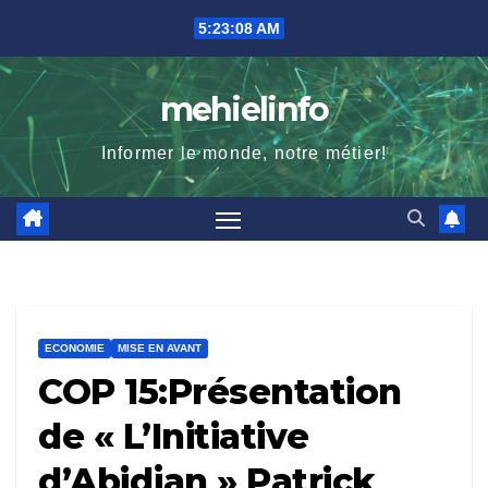
Skip
5:23:09 AM
to
content
mehielinfo
Informer le monde, notre métier!
ECONOMIE
MISE EN AVANT
COP 15:Présentation
de « L’Initiative
d’Abidjan » Patrick