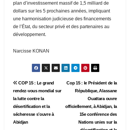
plan d’investissement massif de 1,5 milliard de
dollars sur les 5 prochaines années, impliquant
une harmonisation judicieuse des financements
de l’État, du secteur privé et des partenaires au
développement.
Narcisse KONAN
Navigation
COP 15 : Le grand
Cop 15 : le Président de la
rendez-vous mondial sur
République, Alassane
de
la lutte contre la
Ouattara ouvre
l’article
désertification et la
officiellement, à Abidjan, la
sécheresse s’ouvre à
15e conférence des
Abidjan
Nations unies sur la
désertification et la