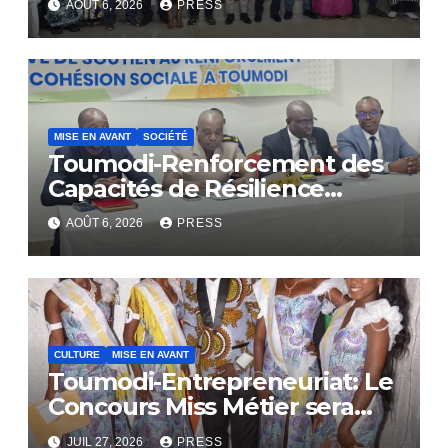
AOÛT 6, 2026
PRESS
MISE EN AVANT
SOCIÉTÉ
Toumodi-Renforcement des
Capacités de Résilience
Communautaire
AOÛT 6, 2026
PRESS
CULTURE
MISE EN AVANT
Toumodi-Entrepreneuriat: Le
Concours Miss Métier sera
bientôt lance.
JUIL 27, 2026
PRESS