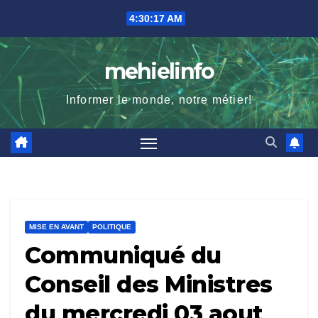
Skip
4:30:18 AM
to
content
mehielinfo
Informer le monde, notre métier!
MISE EN AVANT
POLITIQUE
Communiqué du
Conseil des Ministres
du mercredi 03 aout