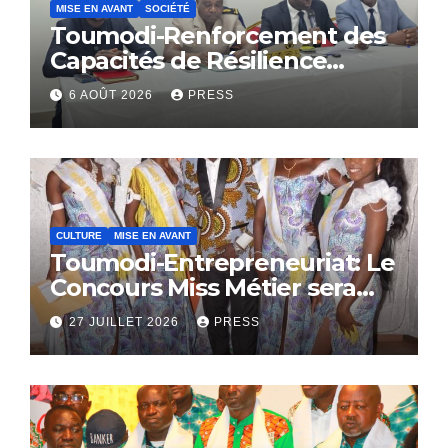
MISE EN AVANT
SOCIÉTÉ
Toumodi-Renforcement des
Capacités de Résilience
Communautaire
6 AOÛT 2026
PRESS
CULTURE
MISE EN AVANT
Toumodi-Entrepreneuriat: Le
Concours Miss Métier sera
bientôt lance.
27 JUILLET 2026
PRESS