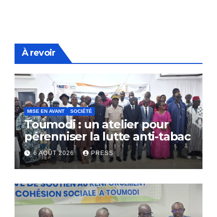
À revoir
MISE EN AVANT
SOCIÉTÉ
Toumodi : un atelier pour
pérenniser la lutte anti-tabac
6 AOÛT 2026
PRESS