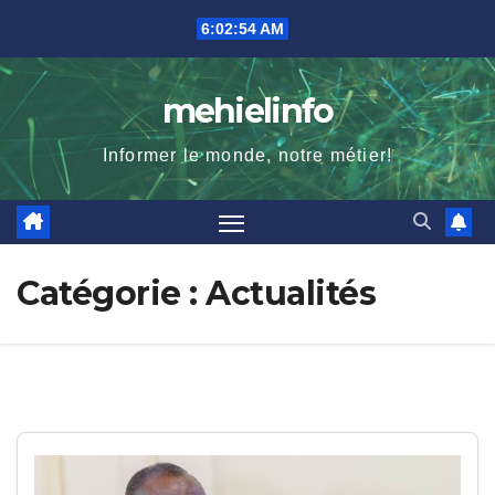
Skip
6:02:56 AM
to
content
mehielinfo
Informer le monde, notre métier!
Catégorie :
Actualités