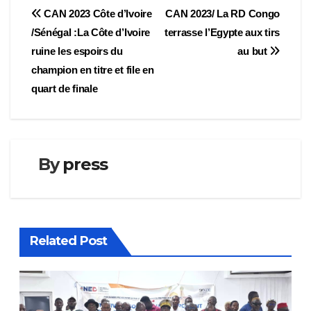
Navigation
CAN 2023 Côte d’Ivoire
CAN 2023/ La RD Congo
/Sénégal :La Côte d’Ivoire
terrasse l’Egypte aux tirs
de
ruine les espoirs du
au but
l’article
champion en titre et file en
quart de finale
By
press
Related Post