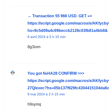
↔ Transaction 55 966 USD. GЕТ =>
https://script.google.com/macros/s/AK
hs=9c5d09a4c69beccb2128c03fb81a4bb8&
8 avril 2024 à 5 h 15 min
8g3iom
You got №HA28 CONFIRM >>>
https://script.google.com/macros/s/A
27Q/exec?hs=05b137f929fc4304415104da6
9 mai 2024 à 2 h 15 min
h9symq