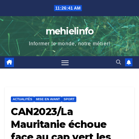
Skip
11:26:42 AM
to
content
mehielinfo
Informer le monde, notre métier!
ACTUALITÉS
MISE EN AVANT
SPORT
CAN2023/La
Mauritanie échoue
face au cap vert les