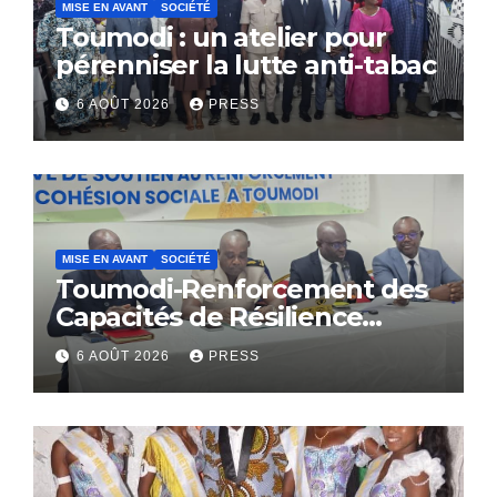
MISE EN AVANT
SOCIÉTÉ
Toumodi : un atelier pour
pérenniser la lutte anti-tabac
6 AOÛT 2026
PRESS
MISE EN AVANT
SOCIÉTÉ
Toumodi-Renforcement des
Capacités de Résilience
Communautaire
6 AOÛT 2026
PRESS