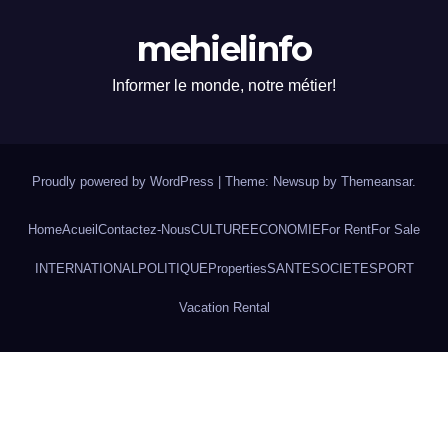
mehielinfo
Informer le monde, notre métier!
Proudly powered by WordPress
|
Theme: Newsup by
Themeansar
.
Home
Acueil
Contactez-Nous
CULTURE
ECONOMIE
For Rent
For Sale
INTERNATIONAL
POLITIQUE
Properties
SANTE
SOCIETE
SPORT
Vacation Rental