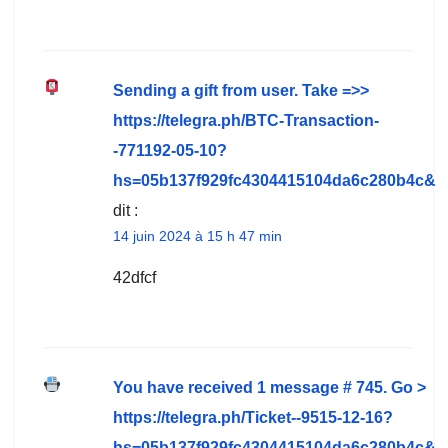
Sending a gift from user. Take =>>
https://telegra.ph/BTC-Transaction-
-771192-05-10?
hs=05b137f929fc4304415104da6c280b4c&
dit :
14 juin 2024 à 15 h 47 min
42dfcf
You have received 1 message # 745. Go >
https://telegra.ph/Ticket--9515-12-16?
hs=05b137f929fc4304415104da6c280b4c&