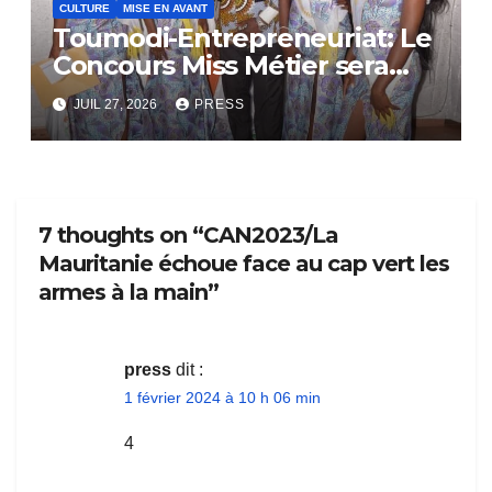
CULTURE
MISE EN AVANT
Toumodi-Entrepreneuriat: Le
Concours Miss Métier sera
bientôt lance.
JUIL 27, 2026
PRESS
7 thoughts on “CAN2023/La
Mauritanie échoue face au cap vert les
armes à la main”
press
dit :
1 février 2024 à 10 h 06 min
4