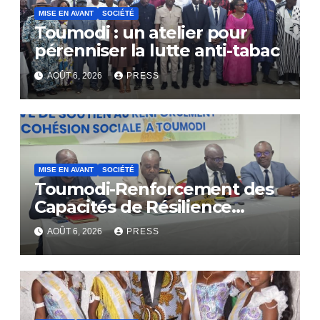
MISE EN AVANT
SOCIÉTÉ
Toumodi : un atelier pour
pérenniser la lutte anti-tabac
AOÛT 6, 2026
PRESS
MISE EN AVANT
SOCIÉTÉ
Toumodi-Renforcement des
Capacités de Résilience
Communautaire
AOÛT 6, 2026
PRESS