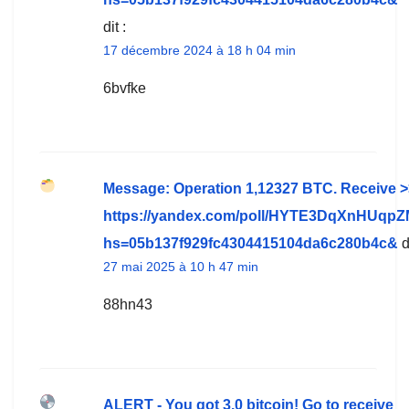
dit :
17 décembre 2024 à 18 h 04 min
6bvfke
Message: Operation 1,12327 BTC. Receive >
https://yandex.com/poll/HYTE3DqXnHUqp
hs=05b137f929fc4304415104da6c280b4c&
d
27 mai 2025 à 10 h 47 min
88hn43
ALERT - You got 3.0 bitcoin! Go to receive