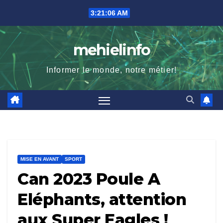
Skip
3:21:07 AM
to
content
mehielinfo
Informer le monde, notre métier!
MISE EN AVANT
SPORT
Can 2023 Poule A
Eléphants, attention
aux Super Eagles !