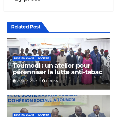
Related Post
MISE EN AVANT
SOCIÉTÉ
Toumodi : un atelier pour
pérenniser la lutte anti-tabac
AOÛT 6, 2026
PRESS
MISE EN AVANT
SOCIÉTÉ