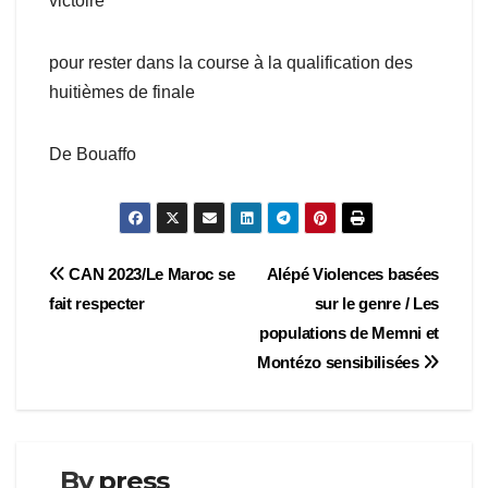
victoire
pour rester dans la course à la qualification des
huitièmes de finale
De Bouaffo
Navigation
CAN 2023/Le Maroc se
Alépé Violences basées
fait respecter
sur le genre / Les
de
populations de Memni et
l’article
Montézo sensibilisées
By
press