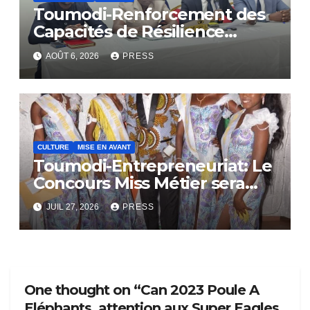
Toumodi-Renforcement des
Capacités de Résilience
Communautaire
AOÛT 6, 2026
PRESS
CULTURE
MISE EN AVANT
Toumodi-Entrepreneuriat: Le
Concours Miss Métier sera
bientôt lance.
JUIL 27, 2026
PRESS
One thought on “Can 2023 Poule A
Eléphants, attention aux Super Eagles