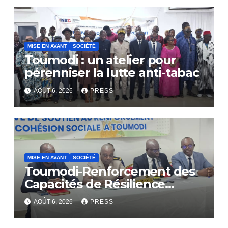
MISE EN AVANT
SOCIÉTÉ
Toumodi : un atelier pour
pérenniser la lutte anti-tabac
AOÛT 6, 2026
PRESS
MISE EN AVANT
SOCIÉTÉ
Toumodi-Renforcement des
Capacités de Résilience
Communautaire
AOÛT 6, 2026
PRESS