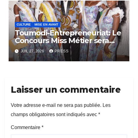
CULTURE
MISE EN AVANT
Toumodi-Entrepreneuriat: Le
Concours Miss Métier sera
bientôt lance.
JUIL 27, 2026
PRESS
Laisser un commentaire
Votre adresse e-mail ne sera pas publiée.
Les
champs obligatoires sont indiqués avec
*
Commentaire
*