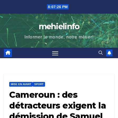
Skip
8:07:27 PM
to
content
mehielinfo
Informer le monde, notre métier!
MISE EN AVANT
SPORT
Cameroun : des
détracteurs exigent la
démission de Samuel