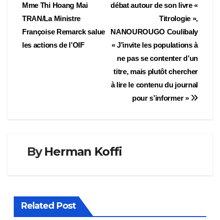
Mme Thi Hoang Mai
débat autour de son livre «
de
TRAN/La Ministre
Titrologie »,
l’article
Françoise Remarck salue
NANOUROUGO Coulibaly
les actions de l’OIF
« J’invite les populations à
ne pas se contenter d’un
titre, mais plutôt chercher
à lire le contenu du journal
pour s’informer »
By
Herman Koffi
Related Post