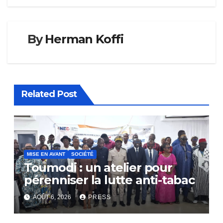
By
Herman Koffi
Related Post
MISE EN AVANT
SOCIÉTÉ
Toumodi : un atelier pour
pérenniser la lutte anti-tabac
AOÛT 6, 2026
PRESS