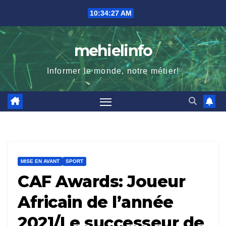
Skip
10:34:28 AM
to
content
mehielinfo
Informer le monde, notre métier!
MISE EN AVANT
SPORT
CAF Awards: Joueur
Africain de l’année
2021/Le successeur de