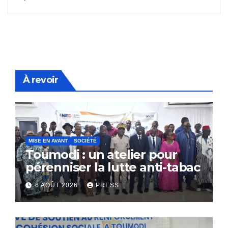
À revoir
MISE EN AVANT
SOCIÉTÉ
Toumodi : un atelier pour
pérenniser la lutte anti-tabac
6 AOÛT 2026
PRESS