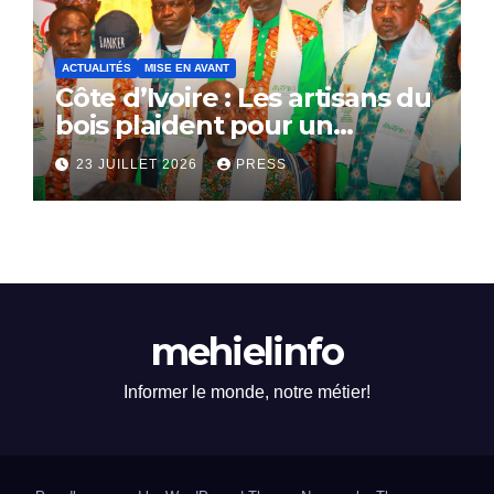
ACTUALITÉS
MISE EN AVANT
Côte d’Ivoire : Les artisans du
bois plaident pour un
dialogue national
23 JUILLET 2026
PRESS
mehielinfo
Informer le monde, notre métier!