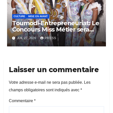
CULTURE
MISE EN AVANT
Toumodi-Entrepreneuriat: Le
Concours Miss Métier sera
bientôt lance.
JUIL 27, 2026
PRESS
Laisser un commentaire
Votre adresse e-mail ne sera pas publiée.
Les
champs obligatoires sont indiqués avec
*
Commentaire
*