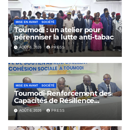
MISE EN AVANT
SOCIÉTÉ
Toumodi : un atelier pour
pérenniser la lutte anti-tabac
AOÛT 6, 2026
PRESS
MISE EN AVANT
SOCIÉTÉ
Toumodi-Renforcement des
Capacités de Résilience
Communautaire
AOÛT 6, 2026
PRESS