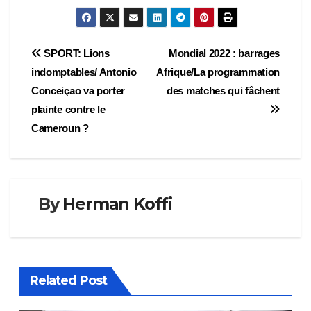
Navigation
SPORT: Lions
Mondial 2022 : barrages
indomptables/ Antonio
Afrique/La programmation
de
Conceiçao va porter
des matches qui fâchent
l’article
plainte contre le
Cameroun ?
By
Herman Koffi
Related Post