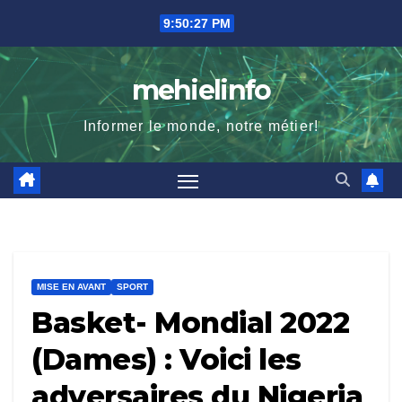
Skip
9:50:28 PM
to
content
mehielinfo
Informer le monde, notre métier!
MISE EN AVANT
SPORT
Basket- Mondial 2022
(Dames) : Voici les
adversaires du Nigeria