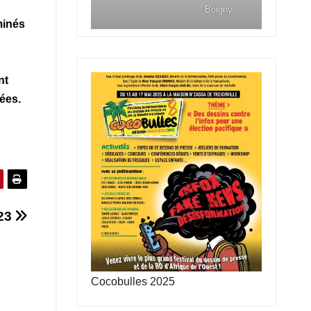
Boigny
rminés
nt
ées.
023
Cocobulles 2025