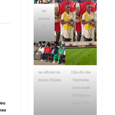
les
lauréats
du
tournoi
les officiels du
Côte d'or des
tournoi d'Abobo
Seychelles
contre stade
d'Abidjan au
ieu
stade Félix
beau
Houphouët