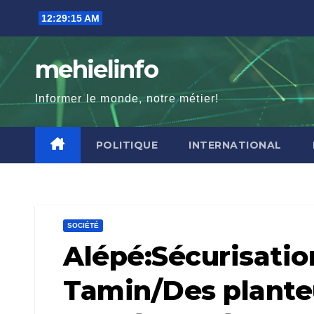
Skip
12:29:16 AM
to
content
mehielinfo
Informer le monde, notre métier!
POLITIQUE
INTERNATIONAL
SOCIÉTÉ
Alépé:Sécurisation
Tamin/Des plante