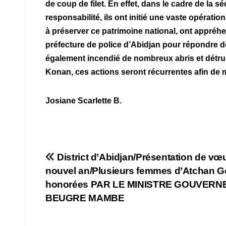
de coup de filet. En effet, dans le cadre de la s
responsabilité, ils ont initié une vaste opération
à préserver ce patrimoine national, ont appréhen
préfecture de police d’Abidjan pour répondre de
également incendié de nombreux abris et détrui
Konan, ces actions seront récurrentes afin de m
Josiane Scarlette B.
Navigation
District d’Abidjan/Présentation de vœ
nouvel an/Plusieurs femmes d’Atchan G
de
honorées PAR LE MINISTRE GOUVERN
l’article
BEUGRE MAMBE