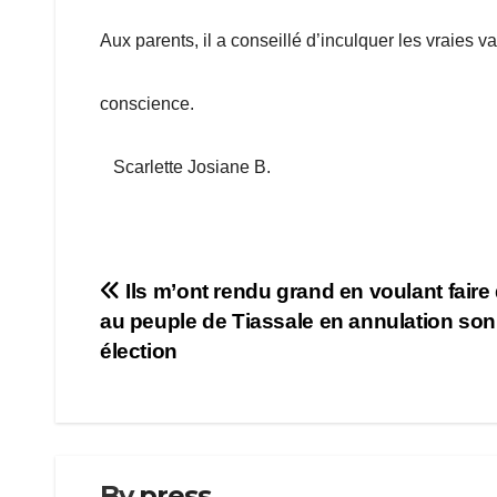
Aux parents, il a conseillé d’inculquer les vraies v
conscience.
Scarlette Josiane B.
Navigation
Ils m’ont rendu grand en voulant faire
au peuple de Tiassale en annulation son
de
élection
l’article
By
press