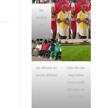
les
lauréats
du
tournoi
les officiels du
Côte d'or des
tournoi d'Abobo
Seychelles
contre stade
d'Abidjan au
stade Félix
Houphouët