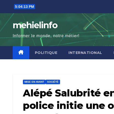
Skip
5:04:14 PM
to
content
mehielinfo
Informer le monde, notre métier!
POLITIQUE
INTERNATIONAL
MISE EN AVANT
SOCIÉTÉ
Alépé Salubrité en
police initie une 