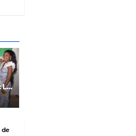
: Le
tôt
p de