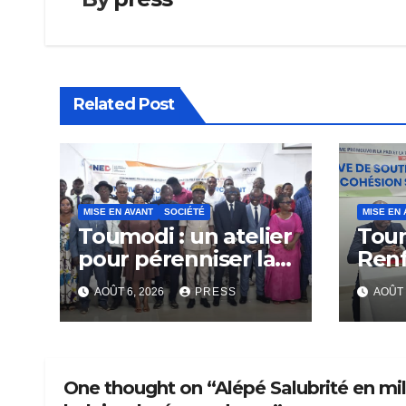
Related Post
MISE EN AVANT
SOCIÉTÉ
MISE EN 
Toumodi : un atelier
Tou
pour pérenniser la
Ren
lutte anti-tabac
Capa
AOÛT 6, 2026
PRESS
AOÛT 
Rési
Com
One thought on “Alépé Salubrité en mili