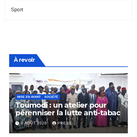
Sport
À revoir
MISE EN AVANT
SOCIÉTÉ
Toumodi : un atelier pour
pérenniser la lutte anti-tabac
6 AOÛT 2026
PRESS