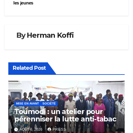
les jeunes
By
Herman Koffi
Related Post
MISE EN AVANT
SOCIÉTÉ
Toumodi : un atelier pour
pérenniser la lutte anti-tabac
AOÛT 6, 2026
PRESS