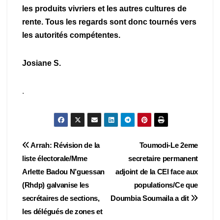
les produits vivriers et les autres cultures de
rente. Tous les regards sont donc tournés vers
les autorités compétentes.
Josiane S.
.
Navigation
Arrah: Révision de la
Toumodi-Le 2eme
liste électorale/Mme
secretaire permanent
de
Arlette Badou N’guessan
adjoint de la CEI face aux
l’article
(Rhdp) galvanise les
populations/Ce que
secrétaires de sections,
Doumbia Soumaila a dit
les délégués de zones et