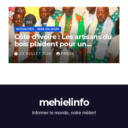
ACTUALITÉS
MISE EN AVANT
Côte d’Ivoire : Les artisans du
bois plaident pour un
dialogue national
23 JUILLET 2026
PRESS
mehielinfo
Informer le monde, notre métier!