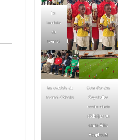
les
lauréats
du
tournoi
les officiels du
Côte d'or des
tournoi d'Abobo
Seychelles
contre stade
d'Abidjan au
stade Félix
Houphouët