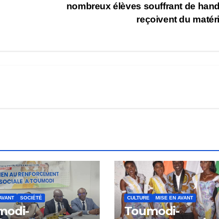
nombreux élèves souffrant de han
reçoivent du matér
AVANT
SOCIÉTÉ
CULTURE
MISE EN AVANT
modi-
Toumodi-