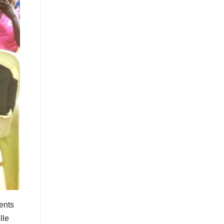
rents
lle