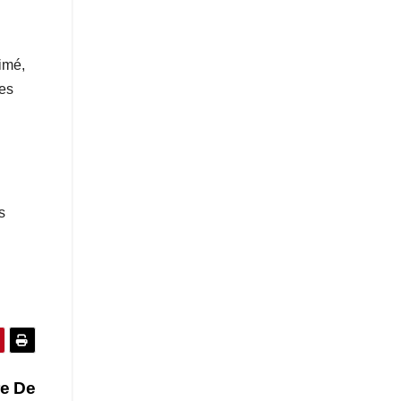
imé,
tes
s
re De