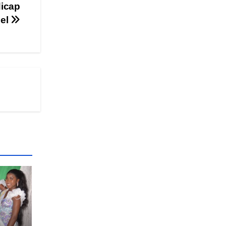
dicap
iel