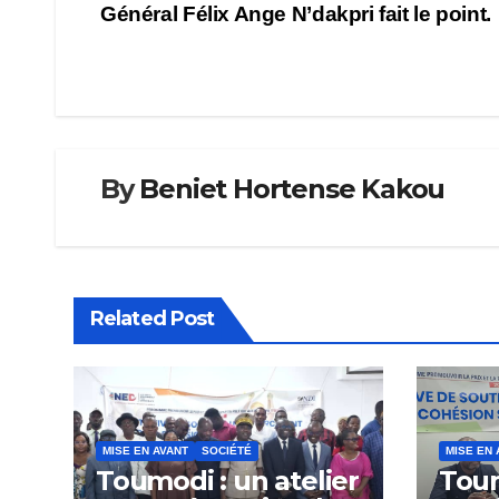
Général Félix Ange N’dakpri fait le point.
de
l’article
By
Beniet Hortense Kakou
Related Post
MISE EN AVANT
SOCIÉTÉ
MISE EN 
Toumodi : un atelier
Tou