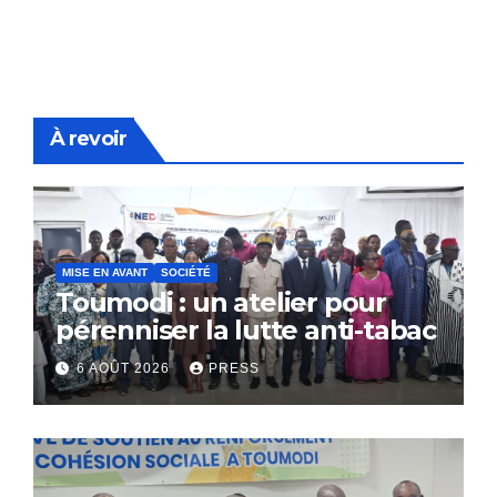
À revoir
MISE EN AVANT
SOCIÉTÉ
Toumodi : un atelier pour
pérenniser la lutte anti-tabac
6 AOÛT 2026
PRESS