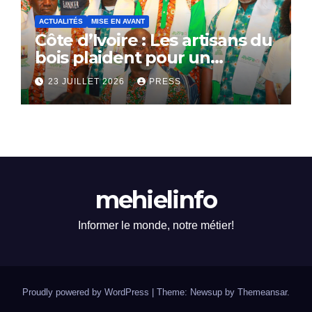
ACTUALITÉS
MISE EN AVANT
Côte d’Ivoire : Les artisans du
bois plaident pour un
dialogue national
23 JUILLET 2026
PRESS
mehielinfo
Informer le monde, notre métier!
Proudly powered by WordPress
|
Theme: Newsup by
Themeansar
.