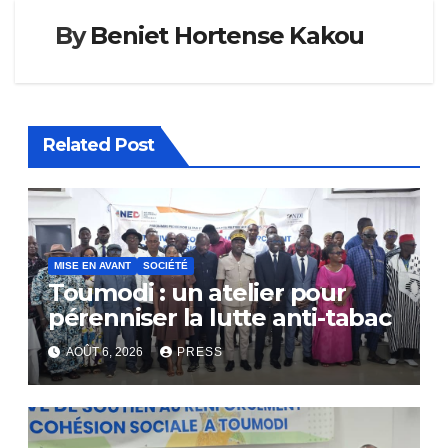
By
Beniet Hortense Kakou
Related Post
MISE EN AVANT
SOCIÉTÉ
Toumodi : un atelier pour
pérenniser la lutte anti-tabac
AOÛT 6, 2026
PRESS