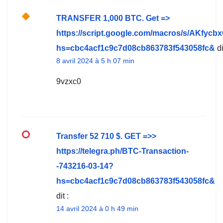
ТRАNSFЕR 1,000 ВTC. Get =>
https://script.google.com/macros/s/AK
hs=cbc4acf1c9c7d08cb863783f543058fc&
di
8 avril 2024 à 5 h 07 min
9vzxc0
Transfer 52 710 $. GЕТ =>>
https://telegra.ph/BTC-Transaction-
-743216-03-14?
hs=cbc4acf1c9c7d08cb863783f543058fc&
dit :
14 avril 2024 à 0 h 49 min