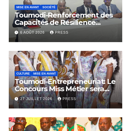
MISE EN AVANT
SOCIÉTÉ
Toumodi-Renforcement des
Capacités de Résilience
Communautaire
6 AOÛT 2026
PRESS
CULTURE
MISE EN AVANT
Toumodi-Entrepreneuriat: Le
Concours Miss Métier sera
bientôt lance.
27 JUILLET 2026
PRESS