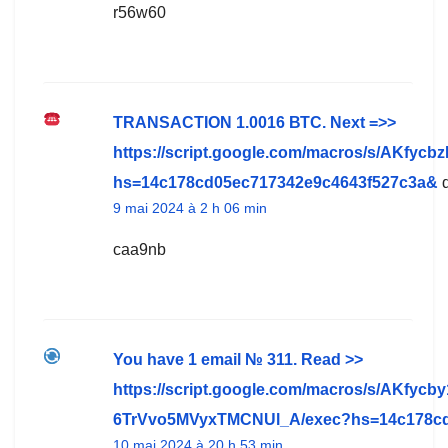
r56w60
TRАNSАСТIОN 1.0016 ВТС. Next =>>
https://script.google.com/macros/s/AKfy
hs=14c178cd05ec717342e9c4643f527c3a&
d
9 mai 2024 à 2 h 06 min
caa9nb
You have 1 email № 311. Read >>
https://script.google.com/macros/s/AK
6TrVvo5MVyxTMCNUl_A/exec?hs=14c178cd
10 mai 2024 à 20 h 53 min