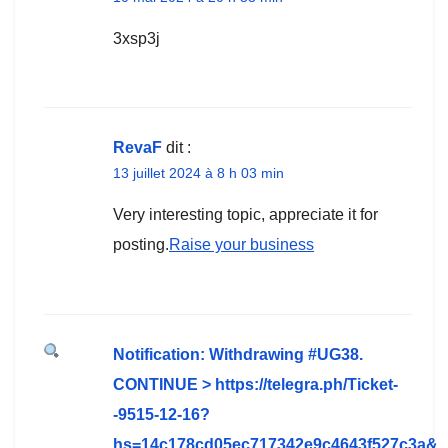
3xsp3j
RevaF
dit :
13 juillet 2024 à 8 h 03 min
Very interesting topic, appreciate it for
posting.
Raise your business
Notification: Withdrawing #UG38.
CONTINUE > https://telegra.ph/Ticket-
-9515-12-16?
hs=14c178cd05ec717342e9c4643f527c3a&