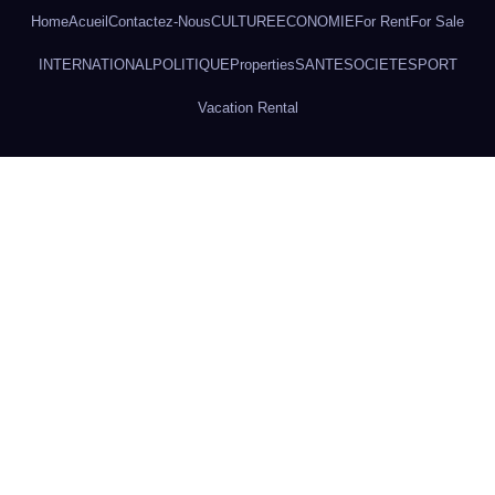
Home
Acueil
Contactez-Nous
CULTURE
ECONOMIE
For Rent
For Sale
INTERNATIONAL
POLITIQUE
Properties
SANTE
SOCIETE
SPORT
Vacation Rental